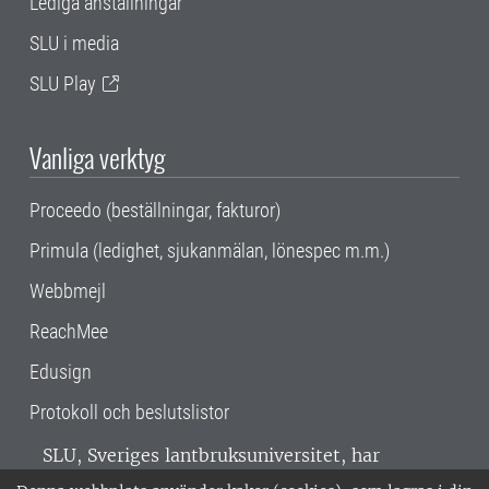
Lediga anställningar
SLU i media
SLU Play
Vanliga verktyg
Proceedo (beställningar, fakturor)
Primula (ledighet, sjukanmälan, lönespec m.m.)
Webbmejl
ReachMee
Edusign
Protokoll och beslutslistor
SLU, Sveriges lantbruksuniversitet, har
verksamhet över hela Sverige. Huvudorter är