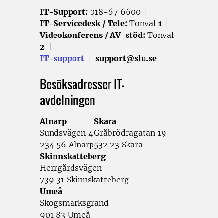
IT-Support:
018-67 6600
|
IT-Servicedesk / Tele:
Tonval
1
|
Videokonferens / AV-stöd:
Tonval
2
|
IT-support
|
support@slu.se
Besöksadresser IT-
avdelningen
Alnarp
Skara
Sundsvägen 4
Gråbrödragatan 19
234 56 Alnarp
532 23 Skara
Skinnskatteberg
Herrgårdsvägen
739 31 Skinnskatteberg
Umeå
Skogsmarksgränd
901 83 Umeå