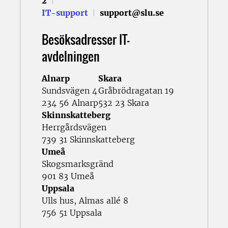
2
|
IT-support
|
support@slu.se
Besöksadresser IT-
avdelningen
Alnarp
Skara
Sundsvägen 4
Gråbrödragatan 19
234 56 Alnarp
532 23 Skara
Skinnskatteberg
Herrgårdsvägen
739 31 Skinnskatteberg
Umeå
Skogsmarksgränd
901 83 Umeå
Uppsala
Ulls hus, Almas allé 8
756 51 Uppsala