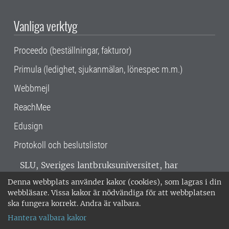
Vanliga verktyg
Proceedo (beställningar, fakturor)
Primula (ledighet, sjukanmälan, lönespec m.m.)
Webbmejl
ReachMee
Edusign
Protokoll och beslutslistor
SLU, Sveriges lantbruksuniversitet, har
verksamhet över hela Sverige. Huvudorter är
Denna webbplats använder kakor (cookies), som lagras i din
Alnarp, Uppsala och Umeå.
SLU är
webbläsare. Vissa kakor är nödvändiga för att webbplatsen
miljöcertifierat enligt ISO 14001. •
Telefon:
ska fungera korrekt. Andra är valbara.
018-67 10 00 • Org nr: 202100-2817 •
Om
Hantera valbara kakor
medarbetarwebben
•
SLU:s fakturaadress
•