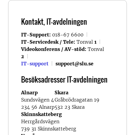
Kontakt, IT-avdelningen
IT-Support:
018-67 6600
|
IT-Servicedesk / Tele:
Tonval
1
|
Videokonferens / AV-stöd:
Tonval
2
|
IT-support
|
support@slu.se
Besöksadresser IT-avdelningen
Alnarp
Skara
Sundsvägen 4
Gråbrödragatan 19
234 56 Alnarp
532 23 Skara
Skinnskatteberg
Herrgårdsvägen
739 31 Skinnskatteberg