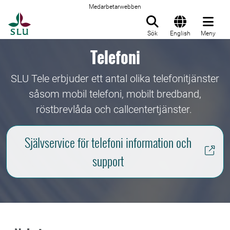
Medarbetarwebben
Till startsida
Sök
English
Meny
Telefoni
SLU Tele erbjuder ett antal olika telefonitjänster
såsom mobil telefoni, mobilt bredband,
röstbrevlåda och callcentertjänster.
Självservice för telefoni information och
support