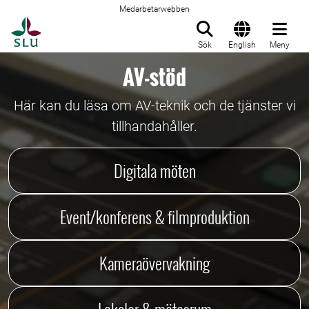
Medarbetarwebben
Till startsida
Sök
English
Meny
AV-stöd
Här kan du läsa om AV-teknik och de tjänster vi
tillhandahåller.
Digitala möten
Event/konferens & filmproduktion
Kameraövervakning