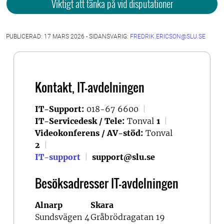
Viktigt att tänka på vid disputationer
PUBLICERAD: 17 MARS 2026 - SIDANSVARIG:
FREDRIK.ERICSON@SLU.SE
Kontakt, IT-avdelningen
IT-Support:
018-67 6600
|
IT-Servicedesk / Tele:
Tonval
1
|
Videokonferens / AV-stöd:
Tonval
2
|
IT-support
|
support@slu.se
Besöksadresser IT-avdelningen
Alnarp
Skara
Sundsvägen 4
Gråbrödragatan 19