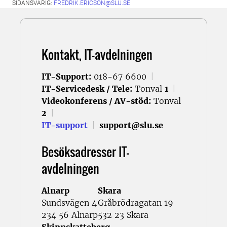
SIDANSVARIG:
FREDRIK.ERICSON@SLU.SE
Kontakt, IT-avdelningen
IT-Support:
018-67 6600
|
IT-Servicedesk / Tele:
Tonval
1
|
Videokonferens / AV-stöd:
Tonval
2
|
IT-support
|
support@slu.se
Besöksadresser IT-
avdelningen
Alnarp
Skara
Sundsvägen 4
Gråbrödragatan 19
234 56 Alnarp
532 23 Skara