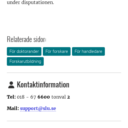
under disputationen.
Relaterade sidor:
För doktorander
För forskare
För handledare
Forskarutbildning
Kontaktinformation
Tel:
018 - 67
6600
tonval
2
Mail:
support@slu.se