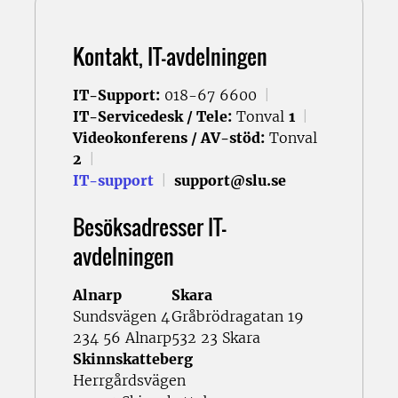
Kontakt, IT-avdelningen
IT-Support:
018-67 6600
|
IT-Servicedesk / Tele:
Tonval
1
|
Videokonferens / AV-stöd:
Tonval
2
|
IT-support
|
support@slu.se
Besöksadresser IT-
avdelningen
Alnarp
Skara
Sundsvägen 4
Gråbrödragatan 19
234 56 Alnarp
532 23 Skara
Skinnskatteberg
Herrgårdsvägen