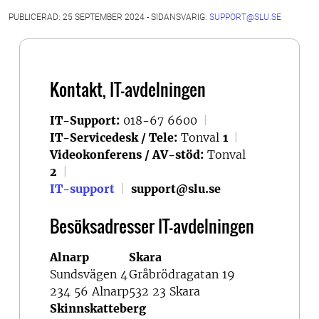
PUBLICERAD: 25 SEPTEMBER 2024 - SIDANSVARIG:
SUPPORT@SLU.SE
Kontakt, IT-avdelningen
IT-Support:
018-67 6600
|
IT-Servicedesk / Tele:
Tonval
1
|
Videokonferens / AV-stöd:
Tonval
2
|
IT-support
|
support@slu.se
Besöksadresser IT-avdelningen
Alnarp
Skara
Sundsvägen 4
Gråbrödragatan 19
234 56 Alnarp
532 23 Skara
Skinnskatteberg