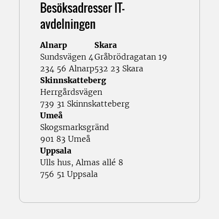
Besöksadresser IT-
avdelningen
Alnarp
Skara
Sundsvägen 4
Gråbrödragatan 19
234 56 Alnarp
532 23 Skara
Skinnskatteberg
Herrgårdsvägen
739 31 Skinnskatteberg
Umeå
Skogsmarksgränd
901 83 Umeå
Uppsala
Ulls hus, Almas allé 8
756 51 Uppsala