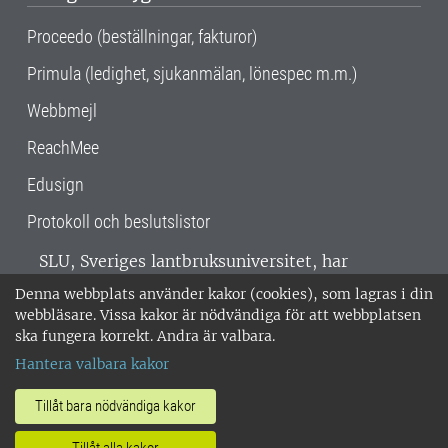
Proceedo (beställningar, fakturor)
Primula (ledighet, sjukanmälan, lönespec m.m.)
Webbmejl
ReachMee
Edusign
Protokoll och beslutslistor
SLU, Sveriges lantbruksuniversitet, har
verksamhet över hela Sverige. Huvudorter är
Denna webbplats använder kakor (cookies), som lagras i din
Alnarp, Uppsala och Umeå.
SLU är
webbläsare. Vissa kakor är nödvändiga för att webbplatsen
miljöcertifierat enligt ISO 14001. •
Telefon:
ska fungera korrekt. Andra är valbara.
018-67 10 00 • Org nr: 202100-2817 •
Om
Hantera valbara kakor
medarbetarwebben
•
SLU:s fakturaadress
•
Om SLU:s webbplatser
•
Vid KRIS
Tillåt bara nödvändiga kakor
•
Hantera kakor
•
Behandling av