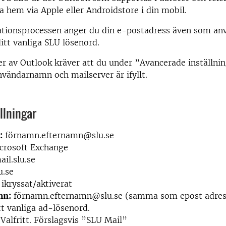
da hem via Apple eller Androidstore i din mobil.
lationsprocessen anger du din e-postadress även som a
itt vanliga SLU lösenord.
er av Outlook kräver att du under ”Avancerade inställni
användarnamn och mailserver är ifyllt.
llningar
:
förnamn.efternamn@slu.se
rosoft Exchange
il.slu.se
u.se
ikryssat/aktiverat
mn:
förnamn.efternamn@slu.se (samma som epost adres
t vanliga ad-lösenord.
Valfritt.
Förslagsvis ”SLU Mail”