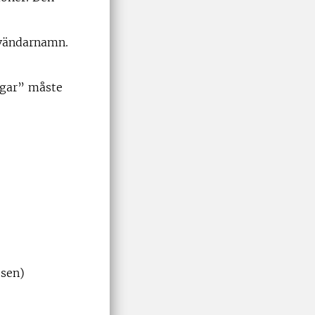
nvändarnamn.
ngar” måste
sen)