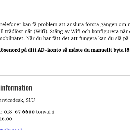
telefoner kan få problem att ansluta första gången om 
ll trådlöst nät (Wifi). Stäng av Wifi och konfigurera när 
mobilnätet. När du har fått det att fungera kan du slå på 
lösenord på ditt AD-konto så måste du manuellt byta l
information
ervicedesk, SLU
t: 018-67
6600
tonval
1
16.00