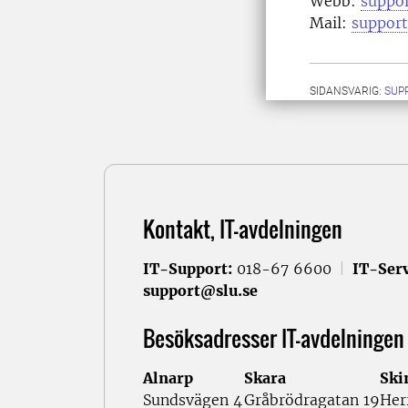
Webb:
suppor
Mail:
support
SIDANSVARIG:
SUP
Kontakt, IT-avdelningen
IT-Support:
018-67 6600
|
IT-Serv
support@slu.se
Besöksadresser IT-avdelningen
Alnarp
Skara
Ski
Sundsvägen 4
Gråbrödragatan 19
Her