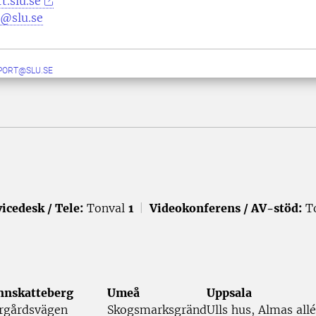
t.slu.se
@slu.se
PORT@SLU.SE
icedesk / Tele:
Tonval
1
|
Videokonferens / AV-stöd:
T
nnskatteberg
Umeå
Uppsala
rgårdsvägen
Skogsmarksgränd
Ulls hus, Almas allé