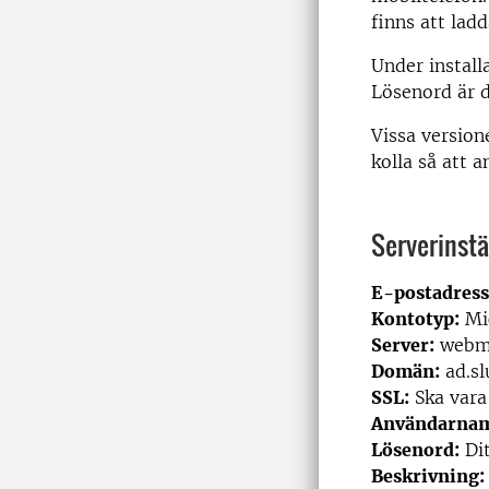
finns att lad
Under instal
Lösenord är d
Vissa version
kolla så att 
Serverinstä
E-postadress
Kontotyp:
Mic
Server:
webma
Domän:
ad.sl
SSL:
Ska vara 
Användarna
Lösenord:
Dit
Beskrivning: