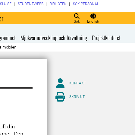
SLU.SE
STUDENTWEBB
BIBLIOTEK
SÖK PERSONAL
er
Sök
English
rogrammet
Mjukvaruutveckling och förvaltning
Projektkontoret
ia mobilen
KONTAKT
SKRIV UT
ill din
foner. Den