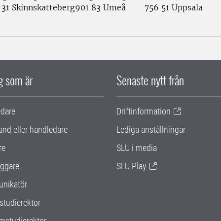
 31 Skinnskatteberg
901 83 Umeå
756 51 Uppsala
ig som är
Senaste nytt från
edare
Driftinformation
and eller handledare
Lediga anställningar
re
SLU i media
ggare
SLU Play
nikatör
studierektor
mstudierektor