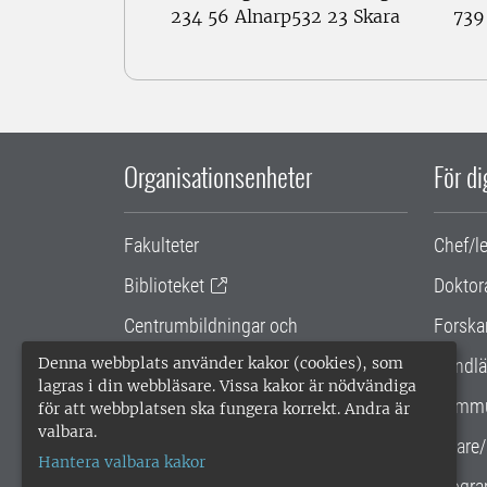
234 56 Alnarp
532 23 Skara
739
Organisationsenheter
För d
Fakulteter
Chef/l
Biblioteket
Doktor
Centrumbildningar och
Forska
samarbetsprojekt
Denna webbplats använder kakor (cookies), som
Handlä
lagras i din webbläsare. Vissa kakor är nödvändiga
Gemensamma verksamhetsstödet
Kommu
för att webbplatsen ska fungera korrekt. Andra är
valbara.
SLU Holding
Lärare/
Hantera valbara kakor
Progra