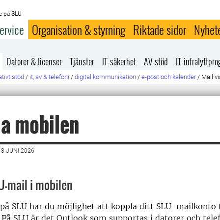
e på SLU
ervice
Organisation & styrning
Riktade sidor
Nyhet
Datorer & licenser
Tjänster
IT-säkerhet
AV-stöd
IT-infralyftp
tivt stöd
/
it, av & telefoni
/
digital kommunikation
/
e-post och kalender
/
Mail v
ia mobilen
8 JUNI 2026
U-mail i mobilen
på SLU har du möjlighet att koppla ditt SLU-mailkonto t
 På SLU är det Outlook som supportas i datorer och tele