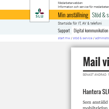
Medarbetarwebben
Information och service för medarbetar
Till startsida
Min anställning
Stöd & s
Startsida för IT, AV & telefoni
Support
Digital kommunikation
start mw
/
stöd & service
/
administra
Mail v
SENAST ÄNDRAD: 1
Hantera SL
Som anställd 
mobiltelefon.