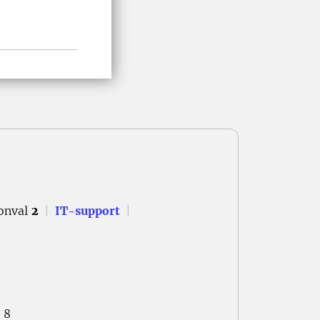
onval
2
|
IT-support
|
 8