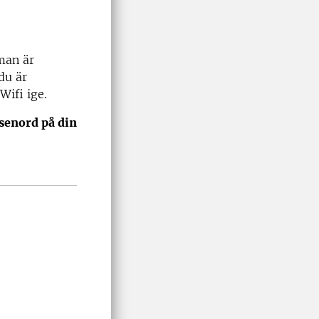
man är
du är
Wifi ige
.
ösenord på din