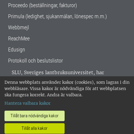
Proceedo (beställningar, fakturor)
Primula (ledighet, sjukanmälan, lönespec m.m.)
Webbmejl
ReachMee
Edusign
Protokoll och beslutslistor
SLU, Sveriges lantbruksuniversitet, har
verksamhet över hela Sverige. Huvudorter är
Denna webbplats använder kakor (cookies), som lagras i din
Alnarp, Uppsala och Umeå.
SLU är
webbläsare. Vissa kakor är nödvändiga för att webbplatsen
miljöcertifierat enligt ISO 14001. •
Telefon:
ska fungera korrekt. Andra är valbara.
018-67 10 00 • Org nr: 202100-2817 •
Om
Hantera valbara kakor
medarbetarwebben
•
SLU:s fakturaadress
•
Om SLU:s webbplatser
•
Vid KRIS
Tillåt bara nödvändiga kakor
•
Hantera kakor
•
Behandling av
Tillåt alla kakor
personuppgifter