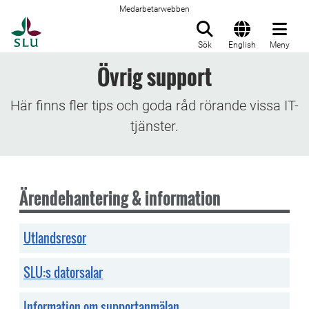
Medarbetarwebben
Till startsida
Sök
English
Meny
Övrig support
Här finns fler tips och goda råd rörande vissa IT-
tjänster.
Ärendehantering & information
Utlandsresor
SLU:s datorsalar
Information om supportanmälan