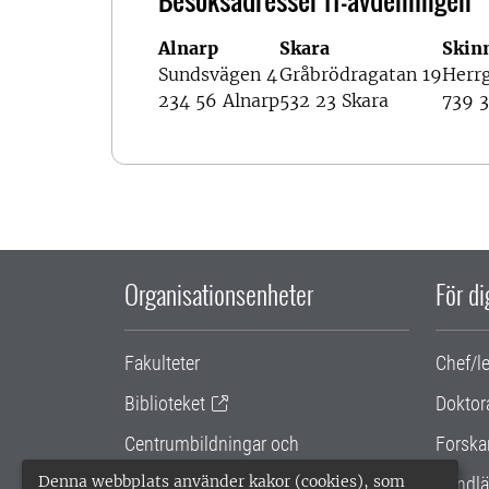
Besöksadresser IT-avdelningen
Alnarp
Skara
Skin
Sundsvägen 4
Gråbrödragatan 19
Herr
234 56 Alnarp
532 23 Skara
739 3
Organisationsenheter
För d
Fakulteter
Chef/l
Biblioteket
Doktor
Centrumbildningar och
Forska
samarbetsprojekt
Denna webbplats använder kakor (cookies), som
Handlä