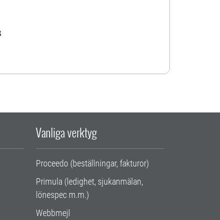
8
Vanliga verktyg
Proceedo (beställningar, fakturor)
Primula (ledighet, sjukanmälan,
lönespec m.m.)
Webbmejl