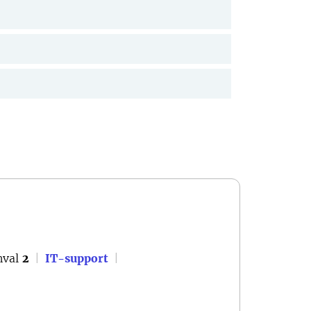
val
2
|
IT-support
|