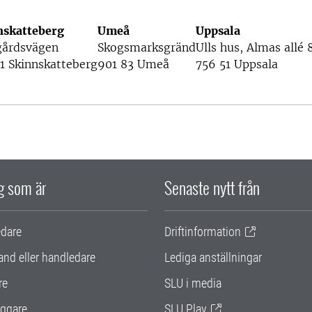
nskatteberg
Umeå
Uppsala
gårdsvägen
Skogsmarksgränd
Ulls hus, Almas allé 
1 Skinnskatteberg
901 83 Umeå
756 51 Uppsala
ig som är
Senaste nytt från
edare
Driftinformation
and eller handledare
Lediga anställningar
re
SLU i media
ggare
SLU Play