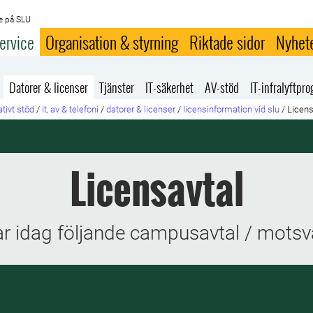
e på SLU
ervice
Organisation & styrning
Riktade sidor
Nyhet
Datorer & licenser
Tjänster
IT-säkerhet
AV-stöd
IT-infralyftp
tivt stöd
/
it, av & telefoni
/
datorer & licenser
/
licensinformation vid slu
/
Licens
Licensavtal
r idag följande campusavtal / mots