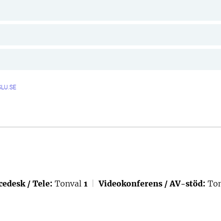
LU.SE
cedesk / Tele:
Tonval
1
|
Videokonferens / AV-stöd:
Ton