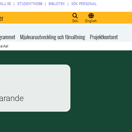
SLU.SE
STUDENTWEBB
BIBLIOTEK
SÖK PERSONAL
er
Sök
English
rogrammet
Mjukvaruutveckling och förvaltning
Projektkontoret
avtal
varande