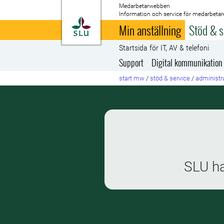
Medarbetarwebben
Information och service för medarbetar
Till startsida
Min anställning
Stöd & s
Startsida för IT, AV & telefoni
Support
Digital kommunikation
start mw
/
stöd & service
/
administra
SLU ha