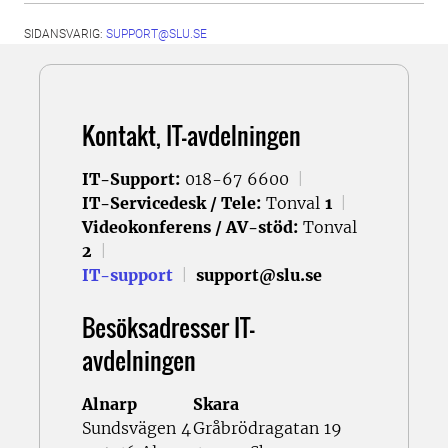
SIDANSVARIG:
SUPPORT@SLU.SE
Kontakt, IT-avdelningen
IT-Support:
018-67 6600
|
IT-Servicedesk / Tele:
Tonval
1
|
Videokonferens / AV-stöd:
Tonval
2
|
IT-support
|
support@slu.se
Besöksadresser IT-
avdelningen
Alnarp
Skara
Sundsvägen 4
Gråbrödragatan 19