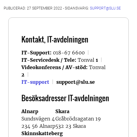
PUBLICERAD: 27 SEPTEMBER 2022 - SIDANSVARIG:
SUPPORT@SLU.SE
Kontakt, IT-avdelningen
IT-Support:
018-67 6600
|
IT-Servicedesk / Tele:
Tonval
1
|
Videokonferens / AV-stöd:
Tonval
2
|
IT-support
|
support@slu.se
Besöksadresser IT-avdelningen
Alnarp
Skara
Sundsvägen 4
Gråbrödragatan 19
234 56 Alnarp
532 23 Skara
Skinnskatteberg