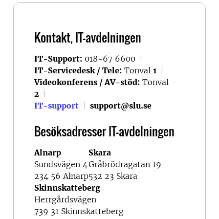
Kontakt, IT-avdelningen
IT-Support:
018-67 6600
|
IT-Servicedesk / Tele:
Tonval
1
|
Videokonferens / AV-stöd:
Tonval
2
|
IT-support
|
support@slu.se
Besöksadresser IT-avdelningen
Alnarp
Skara
Sundsvägen 4
Gråbrödragatan 19
234 56 Alnarp
532 23 Skara
Skinnskatteberg
Herrgårdsvägen
739 31 Skinnskatteberg