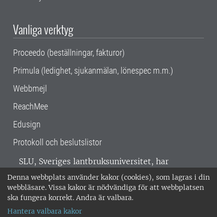
Vanliga verktyg
Proceedo (beställningar, fakturor)
Primula (ledighet, sjukanmälan, lönespec m.m.)
Webbmejl
ReachMee
Edusign
Protokoll och beslutslistor
SLU, Sveriges lantbruksuniversitet, har
verksamhet över hela Sverige. Huvudorter är
Denna webbplats använder kakor (cookies), som lagras i din
Alnarp, Uppsala och Umeå.
SLU är
webbläsare. Vissa kakor är nödvändiga för att webbplatsen
miljöcertifierat enligt ISO 14001. •
Telefon:
ska fungera korrekt. Andra är valbara.
018-67 10 00 • Org nr: 202100-2817 •
Om
Hantera valbara kakor