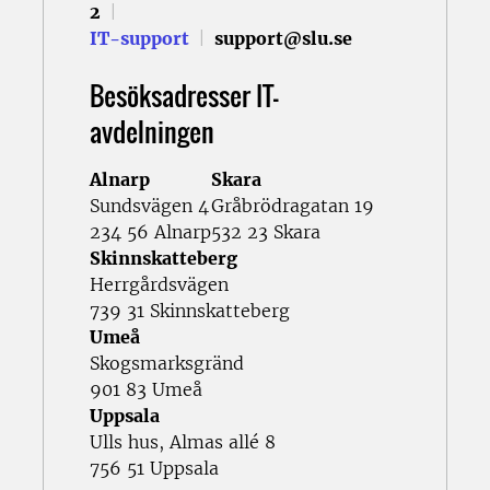
2
|
IT-support
|
support@slu.se
Besöksadresser IT-
avdelningen
Alnarp
Skara
Sundsvägen 4
Gråbrödragatan 19
234 56 Alnarp
532 23 Skara
Skinnskatteberg
Herrgårdsvägen
739 31 Skinnskatteberg
Umeå
Skogsmarksgränd
901 83 Umeå
Uppsala
Ulls hus, Almas allé 8
756 51 Uppsala