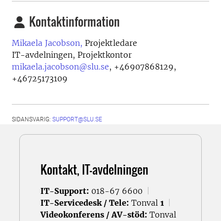
Kontaktinformation
Mikaela Jacobson,
Projektledare
IT-avdelningen, Projektkontor
mikaela.jacobson@slu.se
,
+46907868129,
+46725173109
SIDANSVARIG:
SUPPORT@SLU.SE
Kontakt, IT-avdelningen
IT-Support:
018-67 6600
|
IT-Servicedesk / Tele:
Tonval
1
|
Videokonferens / AV-stöd:
Tonval