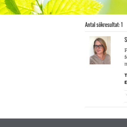
Antal sökresultat: 1
S
F
f
m
T
E