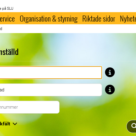
e på SLU
ervice
Organisation & styrning
Riktade sidor
Nyhet
ld
nställd
Förnamn
Efternamn
Telefonnummer
kfält