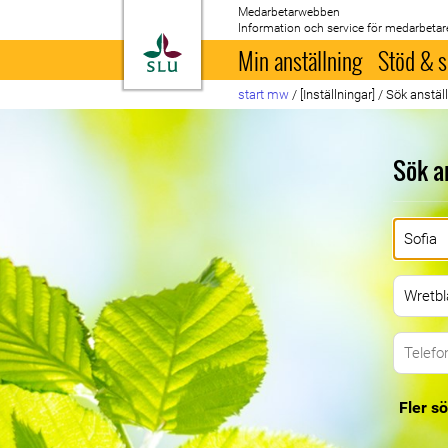
Medarbetarwebben
Information och service för medarbetar
Till startsida
Min anställning
Stöd & s
start mw
/
[Inställningar]
/
Sök anstäl
Sök a
Fler sö