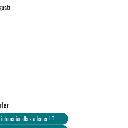
gusti
nter
internationella studenter