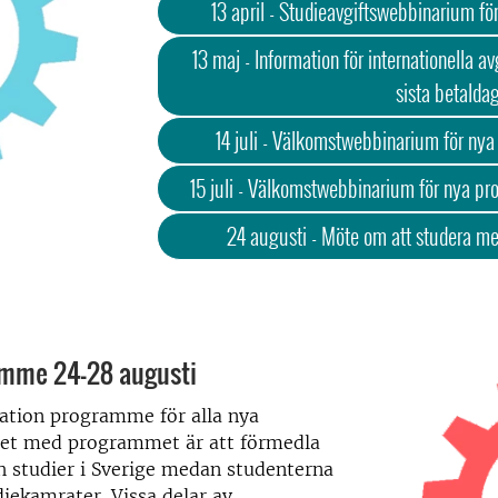
13 april - Studieavgiftswebbinarium för
13 maj - Information för internationella av
sista betalda
14 juli - Välkomstwebbinarium för nya 
15 juli - Välkomstwebbinarium för nya pr
24 augusti - Möte om att studera m
ramme 24-28 augusti
tation programme för alla nya
et med programmet är att förmedla
h studier i Sverige medan studenterna
diekamrater. Vissa delar av