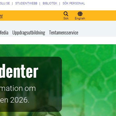
SLU.SE
STUDENTWEBB
BIBLIOTEK
SÖK PERSONAL
er
Sök
English
Media
Uppdragsutbildning
Tentamensservice
denter
rmation om
nen 2026.