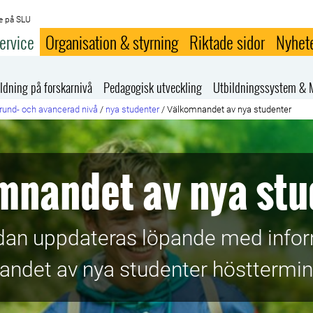
e på SLU
ervice
Organisation & styrning
Riktade sidor
Nyhet
ldning på forskarnivå
Pedagogisk utveckling
Utbildningssystem & 
rund- och avancerad nivå
/
nya studenter
/
Välkomnandet av nya studenter
mnandet av nya stu
idan uppdateras löpande med info
ndet av nya studenter hösttermi