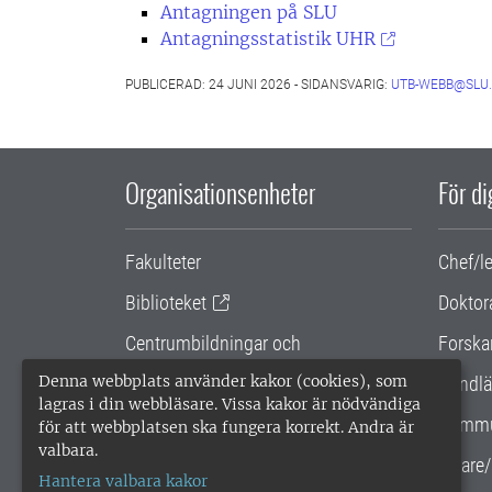
Antagningen på SLU
Antagningsstatistik UHR
PUBLICERAD: 24 JUNI 2026 - SIDANSVARIG:
UTB-WEBB@SLU.
Organisationsenheter
För d
Fakulteter
Chef/l
Biblioteket
Doktor
Centrumbildningar och
Forska
samarbetsprojekt
Denna webbplats använder kakor (cookies), som
Handlä
lagras i din webbläsare. Vissa kakor är nödvändiga
Gemensamma verksamhetsstödet
Kommu
för att webbplatsen ska fungera korrekt. Andra är
valbara.
SLU Holding
Lärare/
Hantera valbara kakor