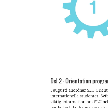
Del 2 - Orientation prog
I augusti anordnar SLU Orien
internationella studenter.
Syft
viktig information om SLU oc
har kul och lär känna sina stu