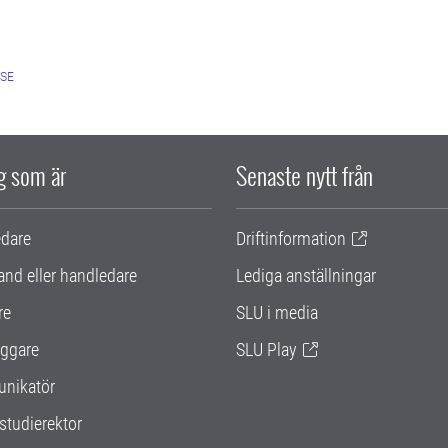
SE
ig som är
Senaste nytt från
edare
Driftinformation
and eller handledare
Lediga anställningar
re
SLU i media
ggare
SLU Play
nikatör
studierektor