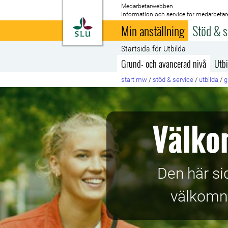
Medarbetarwebben
Information och service för medarbetar
Till startsida
Min anställning
Stöd & s
Startsida för Utbilda
Grund- och avancerad nivå
Utbi
start mw
/
stöd & service
/
utbilda
/
g
Välko
Den här s
välkomna