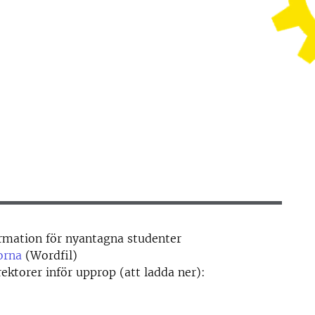
rmation för nyantagna studenter
orna
(Wordfil)
ktorer inför upprop (att ladda ner):