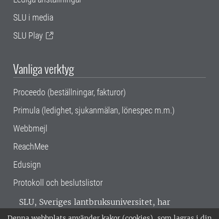
SLU i media
SLU Play
Vanliga verktyg
Proceedo (beställningar, fakturor)
Primula (ledighet, sjukanmälan, lönespec m.m.)
Webbmejl
ReachMee
Edusign
Protokoll och beslutslistor
SLU, Sveriges lantbruksuniversitet, har
verksamhet över hela Sverige. Huvudorter är
Denna webbplats använder kakor (cookies), som lagras i din