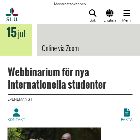
Medarbetarwebben
Till startsida
Sök
English
Meny
15
jul
Online via Zoom
Webbinarium för nya
internationella studenter
EVENEMANG |
KONTAKT
FAKTA