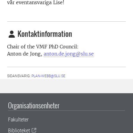
vår eventansvariga Lise!
Kontaktinformation
Chair of the VMF PhD Council:
Anton de Jong,
anton.de.jong@slu.se
SIDANSVARIG:
PLAN-WEBB@SLU.SE
Organisationsenheter
Fakulteter
Biblioteket