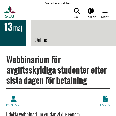
Medarbetarwebben
Till startsida
Sök
English
Meny
13
maj
Online
Webbinarium för
avgiftsskyldiga studenter efter
sista dagen för betalning
KONTAKT
FAKTA
I detta webbinarium guidar vi dig genom