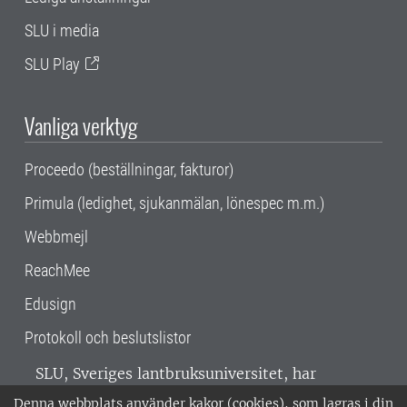
SLU i media
SLU Play
Vanliga verktyg
Proceedo (beställningar, fakturor)
Primula (ledighet, sjukanmälan, lönespec m.m.)
Webbmejl
ReachMee
Edusign
Protokoll och beslutslistor
SLU, Sveriges lantbruksuniversitet, har
verksamhet över hela Sverige. Huvudorter är
Denna webbplats använder kakor (cookies), som lagras i din