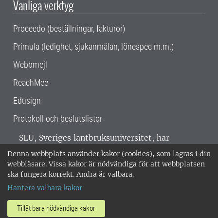
Vanliga verktyg
Proceedo (beställningar, fakturor)
Primula (ledighet, sjukanmälan, lönespec m.m.)
Webbmejl
ReachMee
Edusign
Protokoll och beslutslistor
SLU, Sveriges lantbruksuniversitet, har
verksamhet över hela Sverige. Huvudorter är
Denna webbplats använder kakor (cookies), som lagras i din
Alnarp, Uppsala och Umeå.
SLU är
webbläsare. Vissa kakor är nödvändiga för att webbplatsen
miljöcertifierat enligt ISO 14001. •
Telefon:
ska fungera korrekt. Andra är valbara.
018-67 10 00 • Org nr: 202100-2817 •
Om
Hantera valbara kakor
medarbetarwebben
•
SLU:s fakturaadress
•
Om SLU:s webbplatser
•
Vid KRIS
Tillåt bara nödvändiga kakor