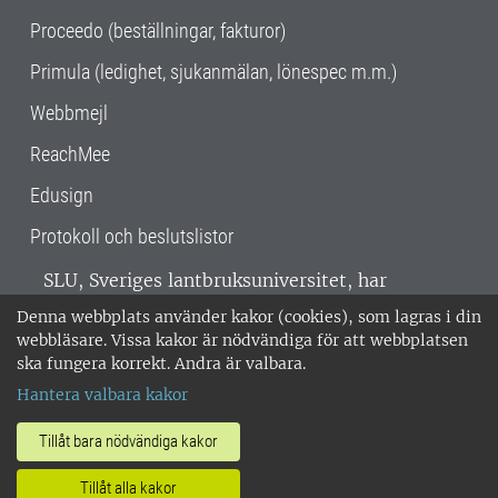
Proceedo (beställningar, fakturor)
Primula (ledighet, sjukanmälan, lönespec m.m.)
Webbmejl
ReachMee
Edusign
Protokoll och beslutslistor
SLU, Sveriges lantbruksuniversitet, har
verksamhet över hela Sverige. Huvudorter är
Denna webbplats använder kakor (cookies), som lagras i din
Alnarp, Uppsala och Umeå.
SLU är
webbläsare. Vissa kakor är nödvändiga för att webbplatsen
miljöcertifierat enligt ISO 14001. •
Telefon:
ska fungera korrekt. Andra är valbara.
018-67 10 00 • Org nr: 202100-2817 •
Om
Hantera valbara kakor
medarbetarwebben
•
SLU:s fakturaadress
•
Om SLU:s webbplatser
•
Vid KRIS
Tillåt bara nödvändiga kakor
•
Hantera kakor
•
Behandling av
Tillåt alla kakor
personuppgifter