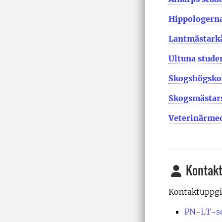
Hippologerna
Lantmästark
Ultuna stude
Skogshögskol
Skogsmästars
Veterinärmed
Kontakt
Kontaktuppgi
PN-LT-se