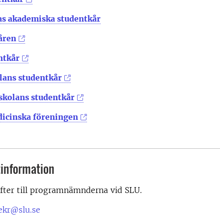
s akademiska studentkår
åren
ntkår
ans studentkår
kolans studentkår
icinska föreningen
information
fter till programnämnderna vid SLU.
kr@slu.se