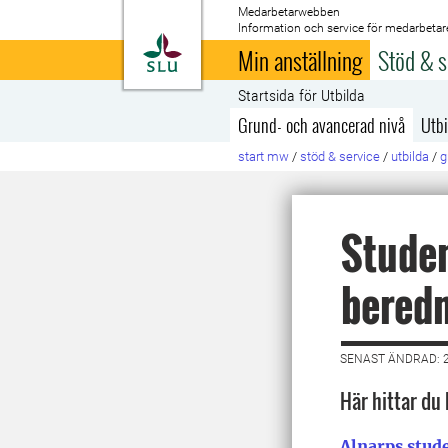
Medarbetarwebben
Information och service för medarbetar
Till startsida
Min anställning
Stöd & s
Startsida för Utbilda
Grund- och avancerad nivå
Utbi
start mw
/
stöd & service
/
utbilda
/
g
Studen
bered
SENAST ÄNDRAD: 2
Här hittar du 
Alnarps stud