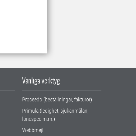
Vanliga verktyg
Proceedo (beställningar, fakturor)
Primula (ledighet, sjukanmälan,
lönespec m.m.)
Webbmejl