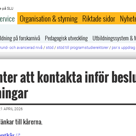
e på SLU
ervice
Organisation & styrning
Riktade sidor
Nyhet
ldning på forskarnivå
Pedagogisk utveckling
Utbildningssystem & 
rund- och avancerad nivå
/
stöd
/
stöd till programstudierektorer
/
psr:s uppdrag 
ter att kontakta inför besl
ningar
1 APRIL 2026
länkar till kårerna.
entkår