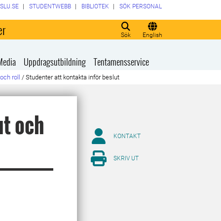
SLU.SE
STUDENTWEBB
BIBLIOTEK
SÖK PERSONAL
er
Sök
English
Media
Uppdragsutbildning
Tentamensservice
och roll
/
Studenter att kontakta inför beslut
ut och
KONTAKT
SKRIV UT