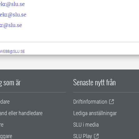
kr@slu.se
kr@slu.se
r@slu.se
-WEBB@SLU.SE
ig som är
Senaste nytt från
edare
Driftinformation
and eller handledare
Lediga anställningar
re
SLU i media
ggare
SLU Play