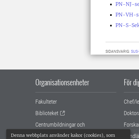
PN-NJ-se
PN-VH-se
PN-S-Sek
SIDANSVARIG:
SUS
Organisationsenheter
För d
Fakulteter
Chef/l
Biblioteket
Doktor
Centrumbildningar och
Forska
samarbetsprojekt
Denna webbplats använder kakor (cookies), som
Handlä