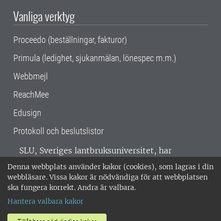
Vanliga verktyg
Proceedo (beställningar, fakturor)
Primula (ledighet, sjukanmälan, lönespec m.m.)
Webbmejl
ReachMee
Edusign
Protokoll och beslutslistor
SLU, Sveriges lantbruksuniversitet, har
verksamhet över hela Sverige. Huvudorter är
Denna webbplats använder kakor (cookies), som lagras i din
Alnarp, Uppsala och Umeå.
SLU är
webbläsare. Vissa kakor är nödvändiga för att webbplatsen
miljöcertifierat enligt ISO 14001. •
Telefon:
ska fungera korrekt. Andra är valbara.
018-67 10 00 • Org nr: 202100-2817 •
Om
Hantera valbara kakor
medarbetarwebben
•
SLU:s fakturaadress
•