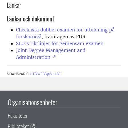
Länkar
Länkar och dokument
Checklista dubbel examen för utbildning på
forskarnivå
, framtagen av FUR
SLU:s riktlinjer för gemensam examen
Joint Degree Management and
Administration
SIDANSVARIG:
UTB-WEBB@SLU.SE
Organisationsenheter
Fakulteter
Biblioteket