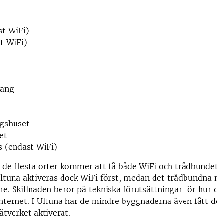
t WiFi)
t WiFi)
rang
t
ngshuset
et
s (endast WiFi)
 de flesta orter kommer att få både WiFi och trådbunde
Ultuna aktiveras dock WiFi först, medan det trådbundna 
. Skillnaden beror på tekniska förutsättningar för hur d
 internet. I Ultuna har de mindre byggnaderna även fått d
tverket aktiverat.