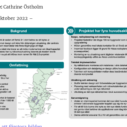
e:
Cathrine Östholm
ktober 2022 –
 att förstora bilden