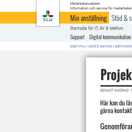
Medarbetarwebben
Information och service för medarbetar
Till startsida
Min anställning
Stöd & s
Startsida för IT, AV & telefoni
Support
Digital kommunikation
start mw
/
stöd & service
/
administra
Projek
SENAST ÄNDRAD: 1
Här kan du lä
gärna kontakt
Genomföran