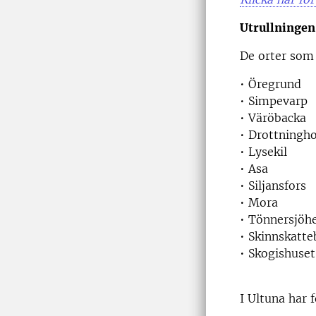
Utrullningen
De orter som h
• Öregrund
• Simpevarp
• Väröbacka
• Drottningh
• Lysekil
• Asa
• Siljansfors
• Mora
• Tönnersjöh
• Skinnskatte
• Skogishuse
I Ultuna har 