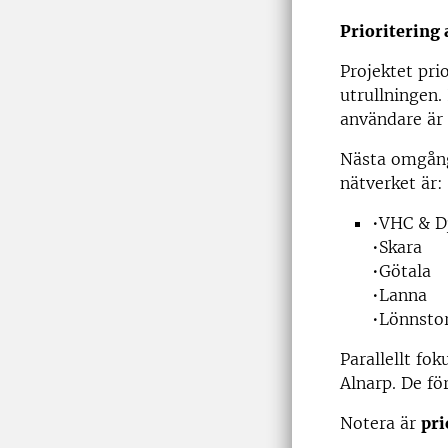
Prioritering 
Projektet pri
utrullningen.
användare är 
Nästa omgång 
nätverket är:
•VHC & D
•Skara
•Götala
•Lanna
•Lönnsto
Parallellt fo
Alnarp. De f
Notera är
pri