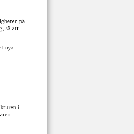
tigheten på
, så att
et nya
ukturen i
aren.