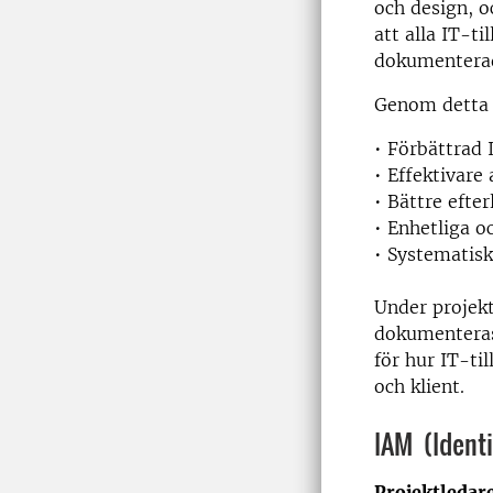
och design, o
att alla IT-t
dokumenterade
Genom detta s
• Förbättrad 
• Effektivare
• Bättre efte
• Enhetliga o
• Systematisk
Under projekt
dokumenteras
för hur IT-ti
och klient.
IAM (Identi
Projektledar