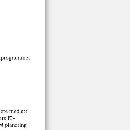
yftprogrammet
bete med att
ets IT-
AM planering