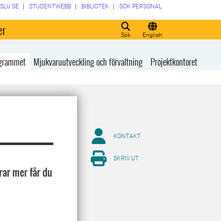
SLU.SE
STUDENTWEBB
BIBLIOTEK
SÖK PERSONAL
er
Sök
English
rogrammet
Mjukvaruutveckling och förvaltning
Projektkontoret
KONTAKT
SKRIV UT
ar mer får du