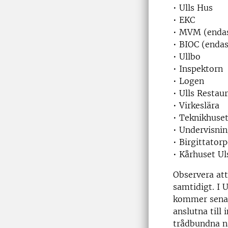
• Ulls Hus
• EKC
• MVM (endas
• BIOC (endas
• Ullbo
• Inspektorn
• Logen
• Ulls Restau
• Virkeslära
• Teknikhuse
• Undervisni
• Birgittatorp
• Kårhuset Ul
Observera att
samtidigt. I 
kommer senare
anslutna till
trådbundna nä