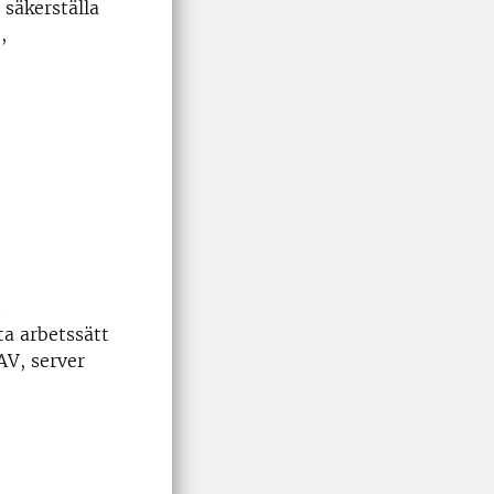
 säkerställa
,
t
a arbetssätt
AV, server