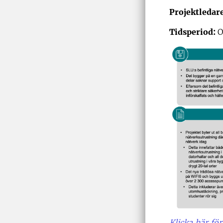
Projektledar
Tidsperiod:
O
Klicka här för