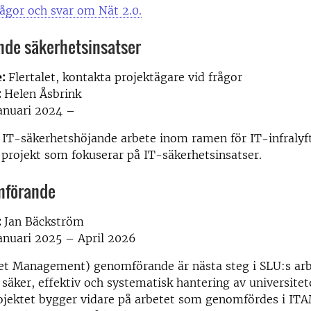
rågor och svar om Nät 2.0.
de säkerhetsinsatser
e:
Flertalet, kontakta projektägare vid frågor
:
Helen Åsbrink
anuari 2024 –
t IT-säkerhetshöjande arbete inom ramen för IT-infral
 projekt som fokuserar på IT-säkerhetsinsatser.
mförande
:
Jan Bäckström
anuari 2025 – April 2026
et Management) genomförande är nästa steg i SLU:s ar
säker, effektiv och systematisk hantering av universitet
rojektet bygger vidare på arbetet som genomfördes i IT