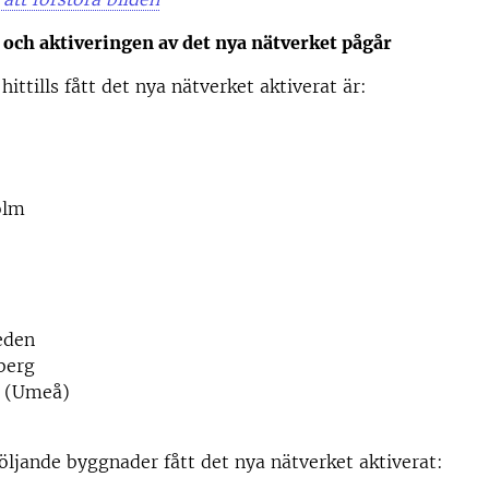
 och aktiveringen av det nya nätverket pågår
ittills fått det nya nätverket aktiverat är:
olm
eden
berg
t (Umeå)
följande byggnader fått det nya nätverket aktiverat: