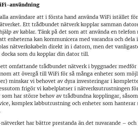
WiFi-användning
lla användare att i första hand använda WiFi istället för
ätverket. Ett trådbundet nätverk kopplar samman dator
jälp av kablar. Tänk på det som att använda en telefon
att enheterna kan kommunicera med varandra och dela in
pplas nätverkskabeln direkt in i datorn, men det vanligast
n docka som du kopplar din dator till.
a ett omfattande trådbundet nätverk i byggnader medför
nom att övergå till WiFi för så många enheter som möjli
er) minskar vi behovet av dyra investeringar i komplett
essutom frigör vi kabelplatser i nätverksutrustningen fö
 som har större behov av trådbundna kopplingar, såsom
ice, komplex labbutrustning och enheter som hanterar 
.
nätverket har bättre prestanda än det nuvarande – och 