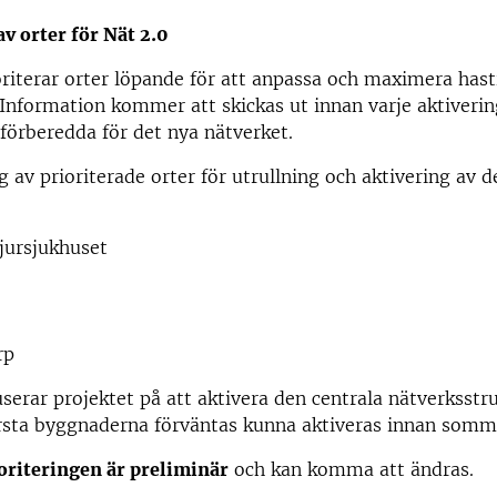
av orter för Nät 2.0
oriterar orter löpande för att anpassa och maximera has
 Information kommer att skickas ut innan varje aktivering
förberedda för det nya nätverket.
av prioriterade orter för utrullning och aktivering av d
jursjukhuset
rp
kuserar projektet på att aktivera den centrala nätverksstr
örsta byggnaderna förväntas kunna aktiveras innan somm
oriteringen är preliminär
och kan komma att ändras.