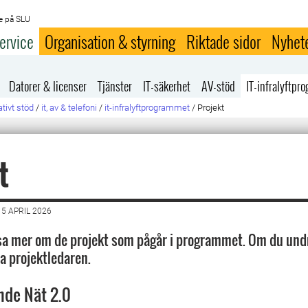
e på SLU
ervice
Organisation & styrning
Riktade sidor
Nyhet
Datorer & licenser
Tjänster
IT-säkerhet
AV-stöd
IT-infralyftp
tivt stöd
/
it, av & telefoni
/
it-infralyftprogrammet
/
Projekt
t
5 APRIL 2026
sa mer om de projekt som pågår i programmet. Om du undr
a projektledaren.
de Nät 2.0