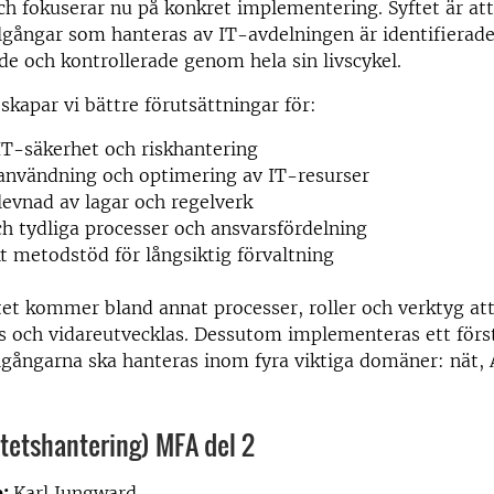
ch fokuserar nu på konkret implementering. Syftet är att
illgångar som hanteras av IT-avdelningen är identifierade
 och kontrollerade genom hela sin livscykel.
kapar vi bättre förutsättningar för:
IT-säkerhet och riskhantering
 användning och optimering av IT-resurser
rlevnad av lagar och regelverk
ch tydliga processer och ansvarsfördelning
t metodstöd för långsiktig förvaltning
et kommer bland annat processer, roller och verktyg at
 och vidareutvecklas. Dessutom implementeras ett först
llgångarna ska hanteras inom fyra viktiga domäner: nät, 
tetshantering) MFA del 2
e:
Karl Jungward