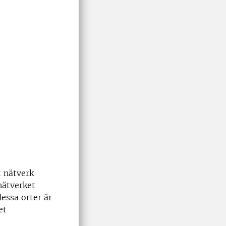
t nätverk
nätverket
essa orter är
et