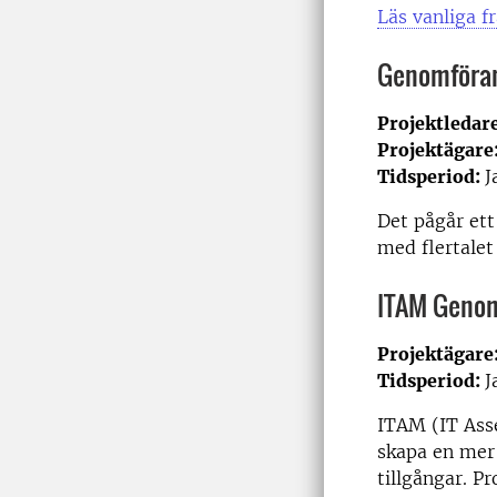
Läs vanliga f
Genomföran
Projektledar
Projektägare
Tidsperiod:
J
Det pågår et
med flertalet
ITAM Geno
Projektägare
Tidsperiod:
J
ITAM (IT Ass
skapa en mer 
tillgångar. P