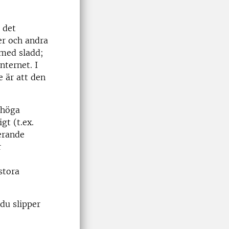
 det
er och andra
 med sladd;
ternet. I
e är att den
 höga
gt (t.ex.
erande
r
stora
du slipper