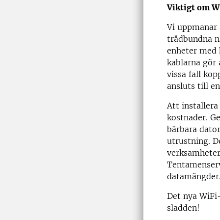
Viktigt om 
Vi uppmanar a
trådbundna n
enheter med h
kablarna gör 
vissa fall ko
ansluts till e
Att installer
kostnader. Ge
bärbara dator
utrustning. D
verksamheter
Tentamenserv
datamängder
Det nya WiFi-
sladden!