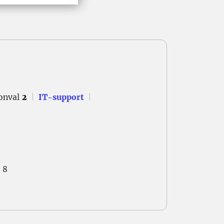
onval
2
|
IT-support
|
 8