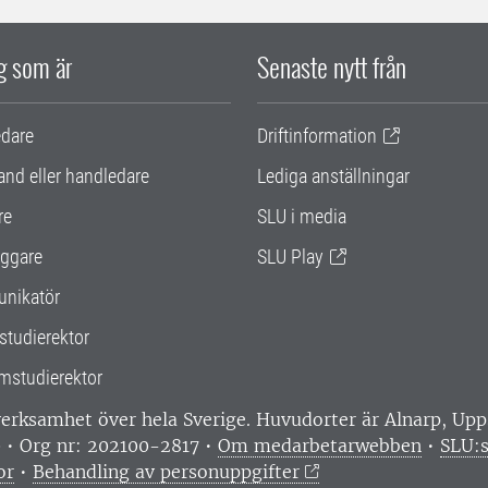
ig som är
Senaste nytt från
edare
Driftinformation
and eller handledare
Lediga anställningar
re
SLU i media
ggare
SLU Play
nikatör
studierektor
mstudierektor
 verksamhet över hela Sverige. Huvudorter är Alnarp, U
0 • Org nr: 202100-2817 •
Om medarbetarwebben
•
SLU:s
or
•
Behandling av personuppgifter