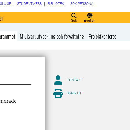
SLU.SE
STUDENTWEBB
BIBLIOTEK
SÖK PERSONAL
er
Sök
English
rogrammet
Mjukvaruutveckling och förvaltning
Projektkontoret
KONTAKT
SKRIV UT
rmerade