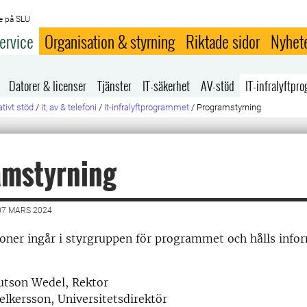
e på SLU
ervice
Organisation & styrning
Riktade sidor
Nyhet
Datorer & licenser
Tjänster
IT-säkerhet
AV-stöd
IT-infralyftp
tivt stöd
/
it, av & telefoni
/
it-infralyftprogrammet
/
Programstyrning
amstyrning
07 MARS 2024
oner ingår i styrgruppen för programmet och hålls info
:
utson Wedel, Rektor
lkersson, Universitetsdirektör