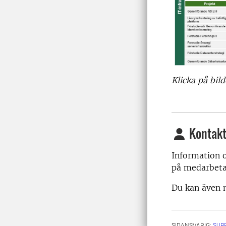
Klicka på bild
Kontakt
Information o
på medarbet
Du kan även m
SIDANSVARIG:
SUP