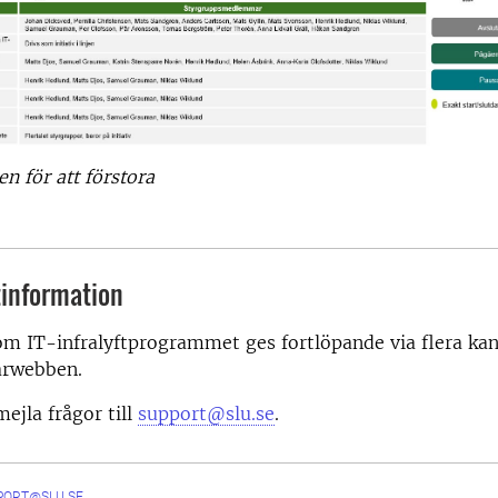
en för att förstora
information
m IT-infralyftprogrammet ges fortlöpande via flera kan
arwebben.
ejla frågor till
support@slu.se
.
PORT@SLU.SE