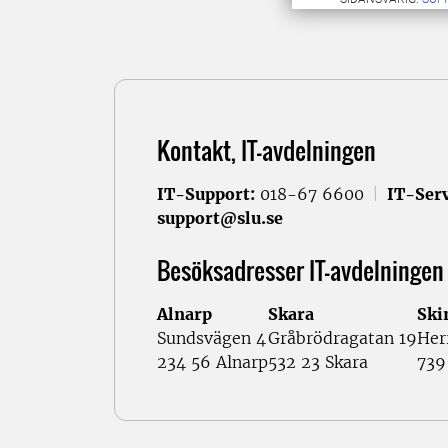
Kontakt, IT-avdelningen
IT-Support:
018-67 6600
|
IT-Serv
support@slu.se
Besöksadresser IT-avdelningen
Alnarp
Skara
Ski
Sundsvägen 4
Gråbrödragatan 19
Her
234 56 Alnarp
532 23 Skara
739