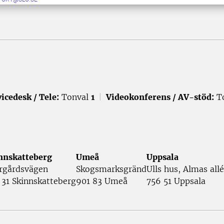
icedesk / Tele:
Tonval
1
|
Videokonferens / AV-stöd:
T
nnskatteberg
Umeå
Uppsala
rgårdsvägen
Skogsmarksgränd
Ulls hus, Almas allé
 31 Skinnskatteberg
901 83 Umeå
756 51 Uppsala