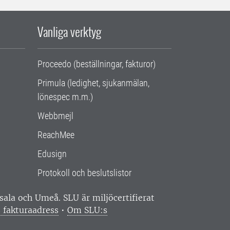
Vanliga verktyg
Proceedo (beställningar, fakturor)
Primula (ledighet, sjukanmälan,
lönespec m.m.)
Webbmejl
ReachMee
Edusign
Protokoll och beslutslistor
ppsala och Umeå.
SLU är miljöcertifierat
 fakturaadress
•
Om SLU:s