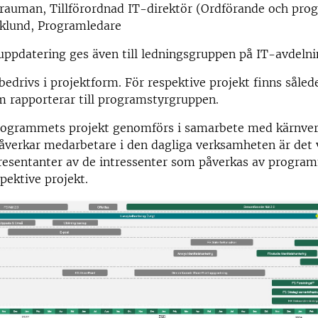
rauman, Tillförordnad IT-direktör (Ordförande och pro
iklund, Programledare
uppdatering ges även till ledningsgruppen på IT-avdelni
drivs i projektform. För respektive projekt finns såled
m rapporterar till programstyrgruppen.
programmets projekt genomförs i samarbete med kärnv
åverkar medarbetare i den dagliga verksamheten är det v
presentanter av de intressenter som påverkas av progr
pektive projekt.