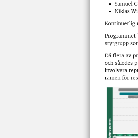
Samuel G
Niklas W
Kontinuerlig 
Programmet be
styrgrupp so
Då flera av 
och således p
involvera re
ramen för res