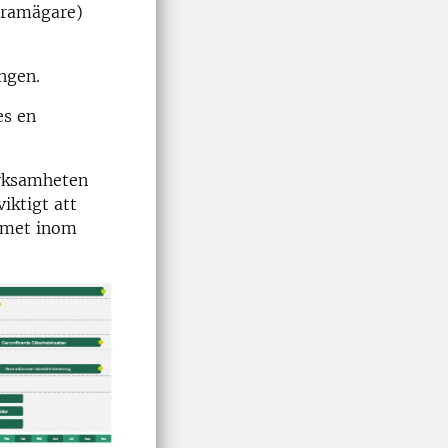
gramägare)
ngen.
es en
erksamheten
iktigt att
ammet inom