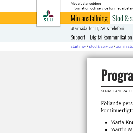
Medarbetarwebben
Information och service för medarbetar
Till startsida
Min anställning
Stöd & s
Startsida för IT, AV & telefoni
Support
Digital kommunikation
start mw
/
stöd & service
/
administra
Progr
SENAST ÄNDRAD: 
Följande pers
kontinuerligt
Maria Kn
Martin Me