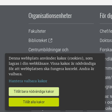
Organisationsenheter
För d
Fakulteter
Chef/l
Biblioteket
Doktor
Centrumbildningar och
Forska
samarbetsprojekt
Denna webbplats använder kakor (cookies), som
Handlä
lagras i din webbläsare. Vissa kakor är nödvändiga
Gemensamma verksamhetsstödet
Kommu
för att webbplatsen ska fungera korrekt. Andra är
valbara.
SLU Holding
Lärare/
Hantera valbara kakor
Progra
Tillåt bara nödvändiga kakor
SLU, Sveriges lantbruksuniversitet, har
enligt ISO 14001. •
Telefon: 018-67 10 0
Tillåt alla kakor
webbplatser
•
Vid KRIS
•
Hantera kak