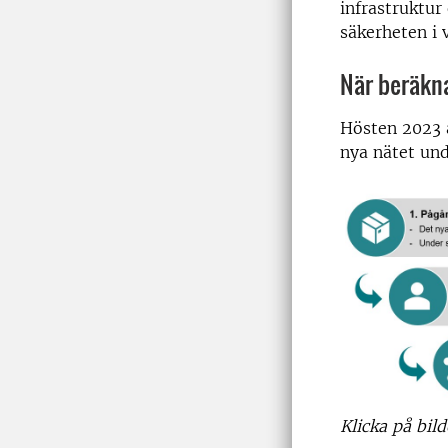
infrastruktur
säkerheten i
När beräkna
Hösten 2023 a
nya nätet un
Klicka på bild