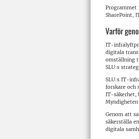
Programmet in
SharePoint, I
Varför geno
IT-infralyft
digitala tran
omställning t
SLU:s strateg
SLU:s IT-infr
forskare och 
IT-säkerhet, 
Myndigheten 
Genom att sam
säkerställa e
digitala samh