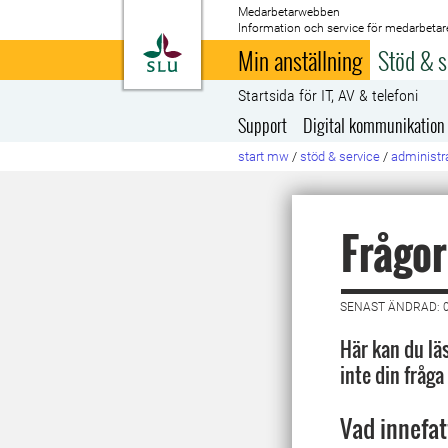
Medarbetarwebben
Information och service för medarbetar
Till startsida
Min anställning
Stöd & s
Startsida för IT, AV & telefoni
Support
Digital kommunikation
start mw
/
stöd & service
/
administra
Frågor
SENAST ÄNDRAD: 
Här kan du läs
inte din fråg
Vad innefa