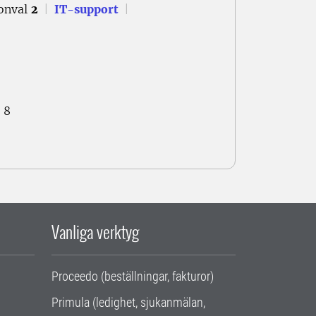
onval
2
|
IT-support
|
 8
Vanliga verktyg
Proceedo (beställningar, fakturor)
Primula (ledighet, sjukanmälan,