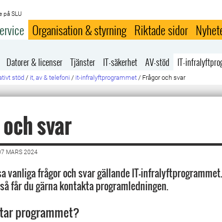
e på SLU
ervice
Organisation & styrning
Riktade sidor
Nyhet
Datorer & licenser
Tjänster
IT-säkerhet
AV-stöd
IT-infralyftp
tivt stöd
/
it, av & telefoni
/
it-infralyftprogrammet
/
Frågor och svar
 och svar
07 MARS 2024
a vanliga frågor och svar gällande IT-infralyftprogrammet.
a så får du gärna kontakta programledningen.
ttar programmet?