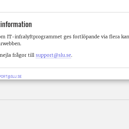
information
m IT-infralyftprogrammet ges fortlöpande via flera kan
arwebben.
ejla frågor till
support@slu.se
.
PORT@SLU.SE