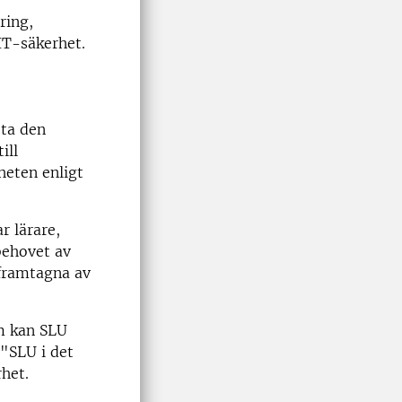
ring,
IT-säkerhet.
öta den
ill
heten enligt
r lärare,
behovet av
 framtagna av
am kan SLU
 "SLU i det
rhet.