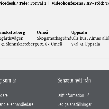
icedesk / Tele:
Tonval
1
|
Videokonferens / AV-stöd:
T
nnskatteberg
Umeå
Uppsala
rgårdsvägen
Skogsmarksgränd
Ulls hus, Almas allé
 31 Skinnskatteberg
901 83 Umeå
756 51 Uppsala
ig som är
Senaste nytt från
edare
Driftinformation
and eller handledare
Lediga anställningar