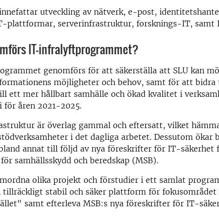
nefattar utveckling av nätverk, e-post, identitetshante
T-plattformar, serverinfrastruktur, forsknings-IT, samt 
mförs IT-infralyftprogrammet?
programmet genomförs för att säkerställa att SLU kan m
sformationens möjligheter och behov, samt för att bidra t
ill ett mer hållbart samhälle och ökad kvalitet i verksam
i för åren 2021-2025.
astruktur är överlag gammal och eftersatt, vilket hämma
stödverksamheter i det dagliga arbetet. Dessutom ökar 
bland annat till följd av nya föreskrifter för IT-säkerhet
för samhällsskydd och beredskap (MSB).
ordna olika projekt och förstudier i ett samlat progr
n tillräckligt stabil och säker plattform för fokusområdet
ället" samt efterleva MSB:s nya föreskrifter för IT-säke