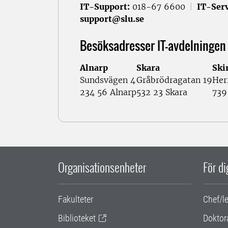
IT-Support:
018-67 6600
|
IT-Serv
support@slu.se
Besöksadresser IT-avdelningen
Alnarp
Skara
Ski
Sundsvägen 4
Gråbrödragatan 19
Her
234 56 Alnarp
532 23 Skara
739
Organisationsenheter
För d
Fakulteter
Chef/l
Biblioteket
Doktor