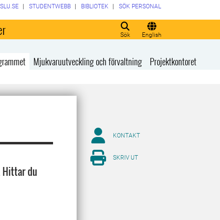
SLU.SE
STUDENTWEBB
BIBLIOTEK
SÖK PERSONAL
er
Sök
English
rogrammet
Mjukvaruutveckling och förvaltning
Projektkontoret
KONTAKT
SKRIV UT
 Hittar du