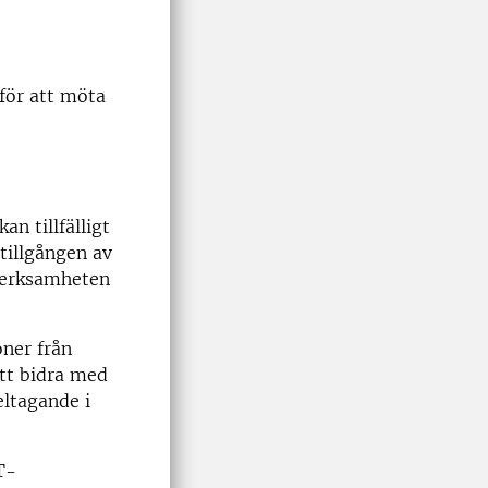
för att möta
n tillfälligt
tillgången av
verksamheten
ner från
att bidra med
eltagande i
T-