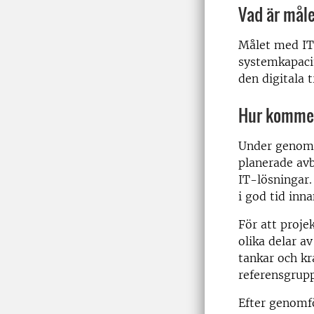
Vad är mål
Målet med IT-
systemkapacit
den digitala 
Hur kommer
Under genomfö
planerade avb
IT-lösningar
i god tid inn
För att proj
olika delar a
tankar och kr
referensgrupp
Efter genomf