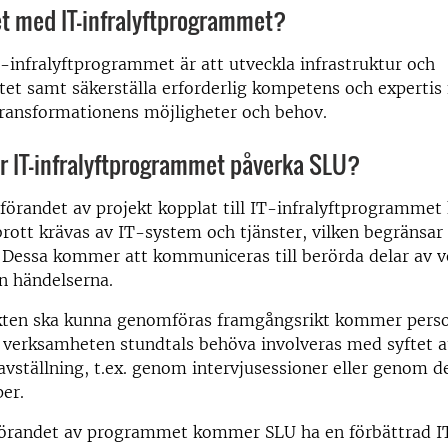
et med IT-infralyftprogrammet?
infralyftprogrammet är att utveckla infrastruktur och
et samt säkerställa erforderlig kompetens och expertis 
transformationens möjligheter och behov.
 IT-infralyftprogrammet påverka SLU?
randet av projekt kopplat till IT-infralyftprogrammet ka
rott krävas av IT-system och tjänster, vilken begränsar 
. Dessa kommer att kommuniceras till berörda delar av 
an händelserna.
ekten ska kunna genomföras framgångsrikt kommer perso
v verksamheten stundtals behöva involveras med syftet 
avställning, t.ex. genom intervjusessioner eller genom d
er.
örandet av programmet kommer SLU ha en förbättrad I