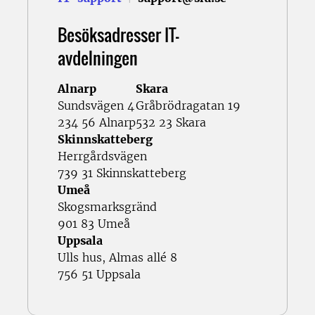
Besöksadresser IT-
avdelningen
Alnarp
Skara
Sundsvägen 4
Gråbrödragatan 19
234 56 Alnarp
532 23 Skara
Skinnskatteberg
Herrgårdsvägen
739 31 Skinnskatteberg
Umeå
Skogsmarksgränd
901 83 Umeå
Uppsala
Ulls hus, Almas allé 8
756 51 Uppsala