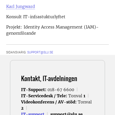
Karl Jungward
Konsult IT-infrastukturlyftet
Projekt: Identity Access Management (IAM)-
genomförande
SIDANSVARIG:
SUPPORT@SLU.SE
Kontakt, IT-avdelningen
IT-Support:
018-67 6600
|
IT-Servicedesk / Tele:
Tonval
1
|
Videokonferens / AV-stöd:
Tonval
2
|
IT-support
|
support@slu.se