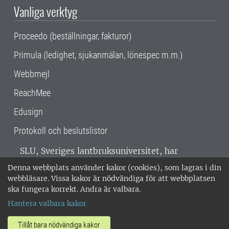
Vanliga verktyg
Proceedo (beställningar, fakturor)
Primula (ledighet, sjukanmälan, lönespec m.m.)
Webbmejl
ReachMee
Edusign
Protokoll och beslutslistor
SLU, Sveriges lantbruksuniversitet, har
verksamhet över hela Sverige. Huvudorter är
Denna webbplats använder kakor (cookies), som lagras i din
Alnarp, Uppsala och Umeå.
SLU är
webbläsare. Vissa kakor är nödvändiga för att webbplatsen
miljöcertifierat enligt ISO 14001. •
Telefon:
ska fungera korrekt. Andra är valbara.
018-67 10 00 • Org nr: 202100-2817 •
Om
Hantera valbara kakor
medarbetarwebben
•
SLU:s fakturaadress
•
Om SLU:s webbplatser
•
Vid KRIS
Tillåt bara nödvändiga kakor