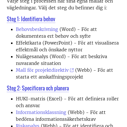
Varje steg i processen har sina egna mallar och
vägledningar. Välj det steg du befinner dig i:
Steg 1: Identifiera behov
Behovsbeskrivning
(Word) - För att
dokumentera ert behov och syfte
Effektkarta (PowerPoint) - För att visualisera
effektmål och önskade nyttor
Nulägesanalys (Word) - För att beskriva
nuvarande situation
Mall för projektdirektiv
(Webb) - För att
starta ett anskaffningsprojekt
Steg 2: Specificera och planera
HUKI-matris (Excel) - För att definiera roller
och ansvar
Informationsklassning
(Webb) - För att
bedöma informationssäkerhetskrav
Riskanalys
(Webb) - För att identifiera och