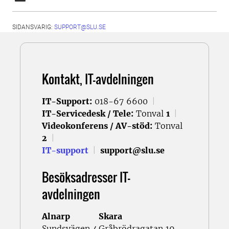
SIDANSVARIG:
SUPPORT@SLU.SE
Kontakt, IT-avdelningen
IT-Support:
018-67 6600
|
IT-Servicedesk / Tele:
Tonval
1
|
Videokonferens / AV-stöd:
Tonval
2
|
IT-support
|
support@slu.se
Besöksadresser IT-
avdelningen
Alnarp
Skara
Sundsvägen 4
Gråbrödragatan 19