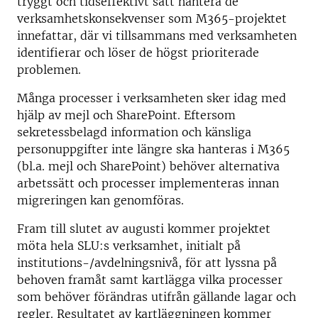
tryggt och tidseffektivt sätt hantera de
verksamhetskonsekvenser som M365-projektet
innefattar, där vi tillsammans med verksamheten
identifierar och löser de högst prioriterade
problemen.
Många processer i verksamheten sker idag med
hjälp av mejl och SharePoint. Eftersom
sekretessbelagd information och känsliga
personuppgifter inte längre ska hanteras i M365
(bl.a. mejl och SharePoint) behöver alternativa
arbetssätt och processer implementeras innan
migreringen kan genomföras.
Fram till slutet av augusti kommer projektet
möta hela SLU:s verksamhet, initialt på
institutions-/avdelningsnivå, för att lyssna på
behoven framåt samt kartlägga vilka processer
som behöver förändras utifrån gällande lagar och
regler. Resultatet av kartläggningen kommer