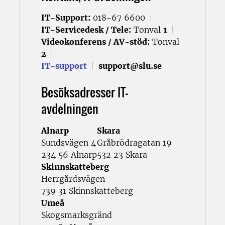
IT-Support:
018-67 6600
|
IT-Servicedesk / Tele:
Tonval
1
|
Videokonferens / AV-stöd:
Tonval
2
|
IT-support
|
support@slu.se
Besöksadresser IT-
avdelningen
Alnarp
Skara
Sundsvägen 4
Gråbrödragatan 19
234 56 Alnarp
532 23 Skara
Skinnskatteberg
Herrgårdsvägen
739 31 Skinnskatteberg
Umeå
Skogsmarksgränd