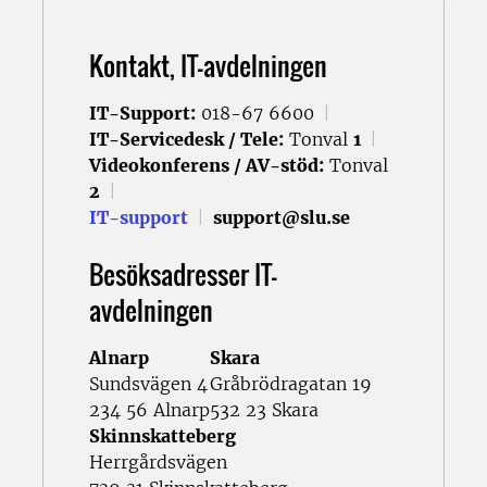
Kontakt, IT-avdelningen
IT-Support:
018-67 6600
|
IT-Servicedesk / Tele:
Tonval
1
|
Videokonferens / AV-stöd:
Tonval
2
|
IT-support
|
support@slu.se
Besöksadresser IT-
avdelningen
Alnarp
Skara
Sundsvägen 4
Gråbrödragatan 19
234 56 Alnarp
532 23 Skara
Skinnskatteberg
Herrgårdsvägen