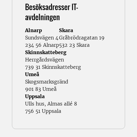
Besöksadresser IT-
avdelningen
Alnarp
Skara
Sundsvägen 4
Gråbrödragatan 19
234 56 Alnarp
532 23 Skara
Skinnskatteberg
Herrgårdsvägen
739 31 Skinnskatteberg
Umeå
Skogsmarksgränd
901 83 Umeå
Uppsala
Ulls hus, Almas allé 8
756 51 Uppsala