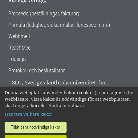
Proceedo (beställningar, fakturor)
Primula (ledighet, sjukanmälan, lönespec m.m.)
Webbmejl
ReachMee
Edusign
Protokoll och beslutslistor
SLU, Sveriges lantbruksuniversitet, har
verksamhet över hela Sverige. Huvudorter är
Denna webbplats använder kakor (cookies), som lagras i din
Alnarp, Uppsala och Umeå.
SLU är
webbläsare. Vissa kakor är nödvändiga för att webbplatsen
miljöcertifierat enligt ISO 14001. •
Telefon:
ska fungera korrekt. Andra är valbara.
018-67 10 00 • Org nr: 202100-2817 •
Om
Hantera valbara kakor
medarbetarwebben
•
SLU:s fakturaadress
•
Om SLU:s webbplatser
•
Vid KRIS
Tillåt bara nödvändiga kakor
•
Hantera kakor
•
Behandling av