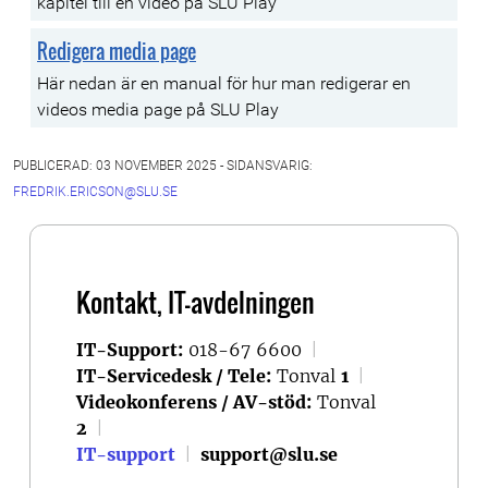
kapitel till en video på SLU Play
Redigera media page
Här nedan är en manual för hur man redigerar en
videos media page på SLU Play
PUBLICERAD: 03 NOVEMBER 2025 - SIDANSVARIG:
FREDRIK.ERICSON@SLU.SE
Kontakt, IT-avdelningen
IT-Support:
018-67 6600
|
IT-Servicedesk / Tele:
Tonval
1
|
Videokonferens / AV-stöd:
Tonval
2
|
IT-support
|
support@slu.se