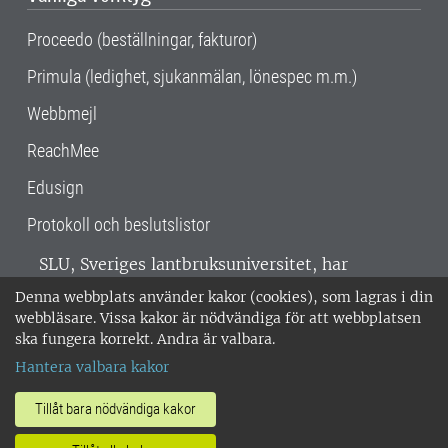
Proceedo (beställningar, fakturor)
Primula (ledighet, sjukanmälan, lönespec m.m.)
Webbmejl
ReachMee
Edusign
Protokoll och beslutslistor
SLU, Sveriges lantbruksuniversitet, har
verksamhet över hela Sverige. Huvudorter är
Denna webbplats använder kakor (cookies), som lagras i din
Alnarp, Uppsala och Umeå.
SLU är
webbläsare. Vissa kakor är nödvändiga för att webbplatsen
miljöcertifierat enligt ISO 14001. •
Telefon:
ska fungera korrekt. Andra är valbara.
018-67 10 00 • Org nr: 202100-2817 •
Om
Hantera valbara kakor
medarbetarwebben
•
SLU:s fakturaadress
•
Om SLU:s webbplatser
•
Vid KRIS
Tillåt bara nödvändiga kakor
•
Hantera kakor
•
Behandling av