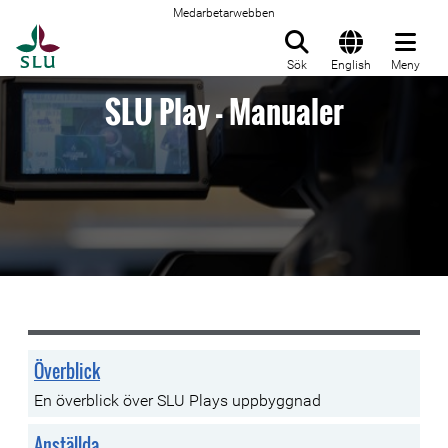
Medarbetarwebben
Till startsida
Sök
English
Meny
SLU Play - Manualer
Överblick
En överblick över SLU Plays uppbyggnad
Anställda