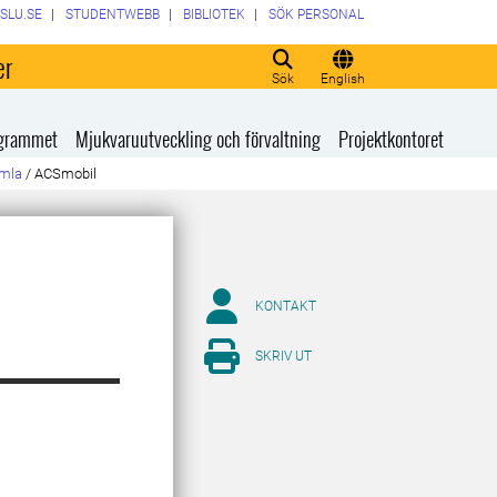
SLU.SE
STUDENTWEBB
BIBLIOTEK
SÖK PERSONAL
er
Sök
English
rogrammet
Mjukvaruutveckling och förvaltning
Projektkontoret
amla
/
ACSmobil
KONTAKT
SKRIV UT