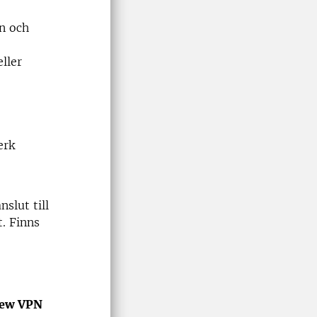
on och
ller
erk
slut till
. Finns
ew VPN