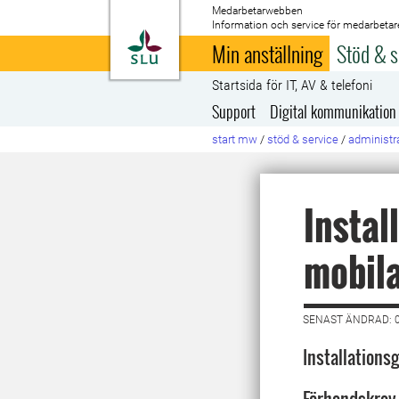
Medarbetarwebben
Information och service för medarbetar
Till startsida
Min anställning
Stöd & s
Startsida för IT, AV & telefoni
Support
Digital kommunikation
start mw
/
stöd & service
/
administra
Instal
mobil
SENAST ÄNDRAD: 0
Installations