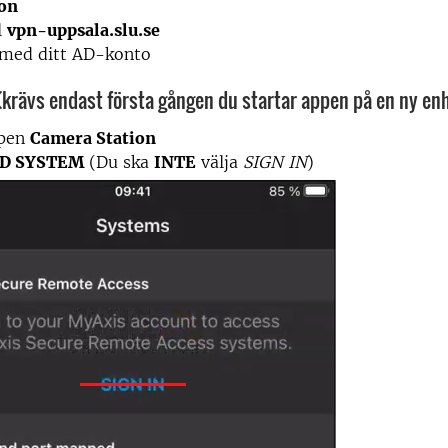
on
l
vpn-uppsala.slu.se
 med ditt AD-konto
 (krävs endast första gången du startar appen på en ny en
ppen
Camera Station
D SYSTEM
(Du ska
INTE
välja
SIGN IN
)