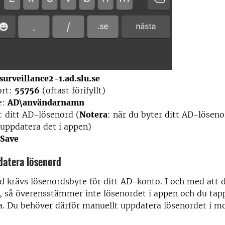
surveillance2-1.ad.slu.se
ort:
55756
(oftast förifyllt)
e:
AD\användarnamn
 ditt AD-lösenord (
Notera
: när du byter ditt AD-lösen
uppdatera det i appen)
Save
datera lösenord
 krävs lösenordsbyte för ditt AD-konto. I och med att 
, så överensstämmer inte lösenordet i appen och du ta
a. Du behöver därför manuellt uppdatera lösenordet i m