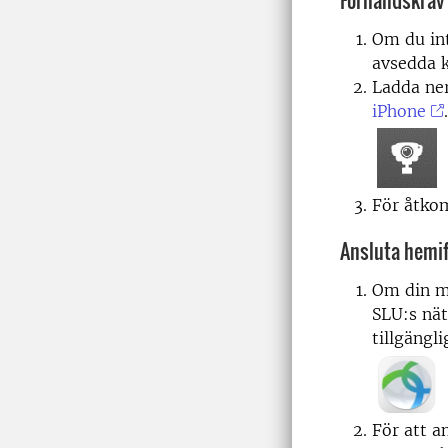
Förhandskrav
Om du int
avsedda 
Ladda ne
iPhone
För åtkom
Ansluta hemif
Om din mo
SLU:s nät
tillgängli
För att a