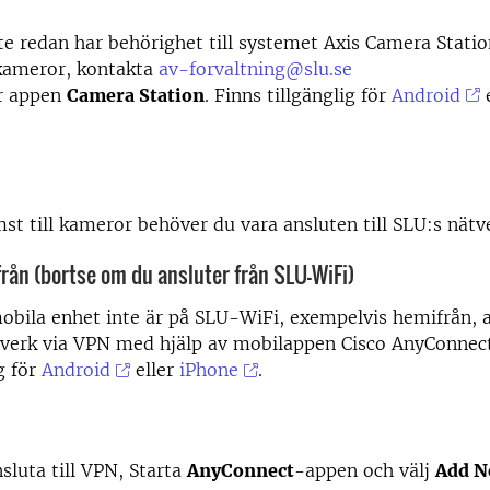
e redan har behörighet till systemet Axis Camera Stati
kameror, kontakta
av-forvaltning@slu.se
r appen
Camera Station
. Finns tillgänglig för
Android
e
.
st till kameror behöver du vara ansluten till SLU:s nätv
rån (bortse om du ansluter från SLU-WiFi)
bila enhet inte är på SLU-WiFi, exempelvis hemifrån, an
verk via VPN med hjälp av mobilappen Cisco AnyConnect
g för
Android
eller
iPhone
.
nsluta till VPN, Starta
AnyConnect
-appen och välj
Add N