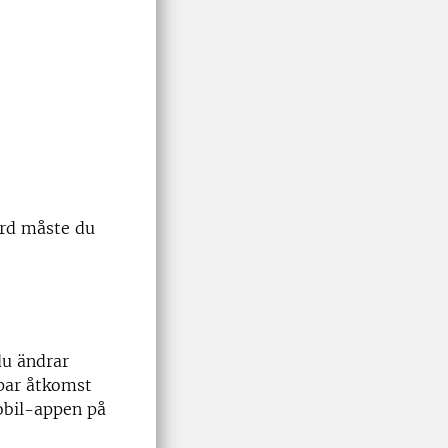
ord måste du
du ändrar
ppar åtkomst
obil-appen på