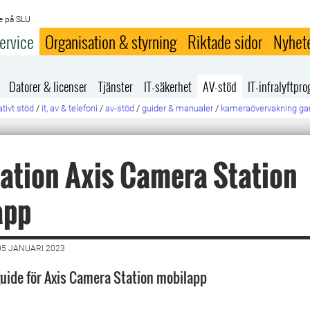
e på SLU
ervice
Organisation & styrning
Riktade sidor
Nyhet
Datorer & licenser
Tjänster
IT-säkerhet
AV-stöd
IT-infralyftp
tivt stöd
/
it, av & telefoni
/
av-stöd
/
guider & manualer
/
kameraövervakning g
lation Axis Camera Station
app
5 JANUARI 2023
guide för Axis Camera Station mobilapp