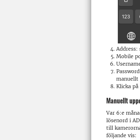
Address:
Mobile p
Usernam
Password:
manuellt 
Klicka på
Manuellt upp
Var 6:e månad
lösenord i AD
till kamerorn
följande vis: