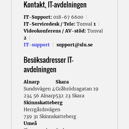
Kontakt, IT-avdelningen
IT-Support:
018-67 6600
|
IT-Servicedesk / Tele:
Tonval
1
|
Videokonferens / AV-stöd:
Tonval
2
|
IT-support
|
support@slu.se
Besöksadresser IT-
avdelningen
Alnarp
Skara
Sundsvägen 4
Gråbrödragatan 19
234 56 Alnarp
532 23 Skara
Skinnskatteberg
Herrgårdsvägen
739 31 Skinnskatteberg
Umeå