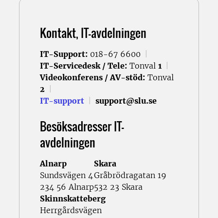
Kontakt, IT-avdelningen
IT-Support:
018-67 6600
|
IT-Servicedesk / Tele:
Tonval
1
|
Videokonferens / AV-stöd:
Tonval
2
|
IT-support
|
support@slu.se
Besöksadresser IT-
avdelningen
Alnarp
Skara
Sundsvägen 4
Gråbrödragatan 19
234 56 Alnarp
532 23 Skara
Skinnskatteberg
Herrgårdsvägen