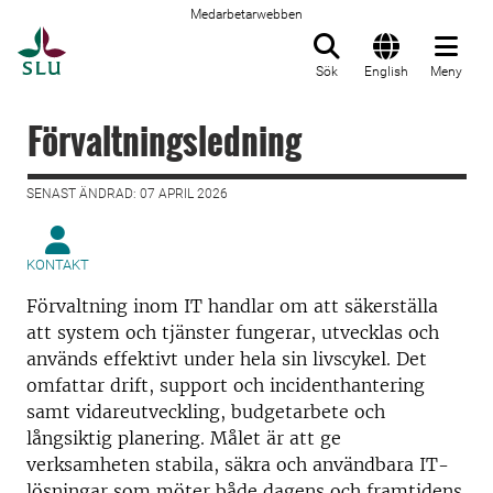
Medarbetarwebben
Till startsida
Sök
English
Meny
Förvaltningsledning
SENAST ÄNDRAD: 07 APRIL 2026
KONTAKT
Förvaltning inom IT handlar om att säkerställa
att system och tjänster fungerar, utvecklas och
används effektivt under hela sin livscykel. Det
omfattar drift, support och incidenthantering
samt vidareutveckling, budgetarbete och
långsiktig planering. Målet är att ge
verksamheten stabila, säkra och användbara IT-
lösningar som möter både dagens och framtidens