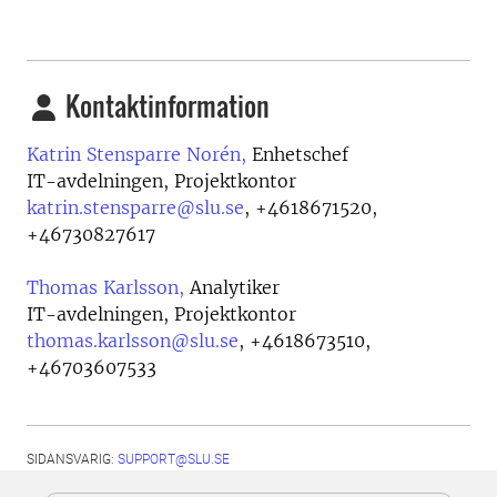
Kontaktinformation
Katrin Stensparre Norén,
Enhetschef
IT-avdelningen, Projektkontor
katrin.stensparre@slu.se
,
+4618671520,
+46730827617
Thomas Karlsson,
Analytiker
IT-avdelningen, Projektkontor
thomas.karlsson@slu.se
,
+4618673510,
+46703607533
SIDANSVARIG:
SUPPORT@SLU.SE