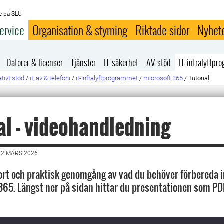
e på SLU
ervice
Organisation & styrning
Riktade sidor
Nyhet
Datorer & licenser
Tjänster
IT-säkerhet
AV-stöd
IT-infralyftp
tivt stöd
/
it, av & telefoni
/
it-infralyftprogrammet
/
microsoft 365
/
Tutorial
al - videohandledning
02 MARS 2026
kort och praktisk genomgång av vad du behöver förbereda i
 365. Längst ner på sidan hittar du presentationen som PDF