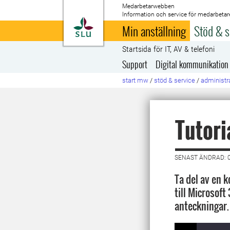
Medarbetarwebben
Information och service för medarbetar
Till startsida
Min anställning
Stöd & s
Startsida för IT, AV & telefoni
Support
Digital kommunikation
start mw
/
stöd & service
/
administra
Tutori
SENAST ÄNDRAD: 
Ta del av en 
till Microsoft
anteckningar.