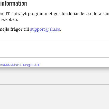
information
m IT-infralyftprogrammet ges fortlöpande via flera kan
arwebben.
ejla frågor till
support@slu.se
.
ERNKOMMUNIKATION@SLU.SE