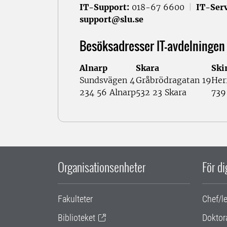
IT-Support:
018-67 6600
|
IT-Serv
support@slu.se
Besöksadresser IT-avdelningen
Alnarp
Skara
Ski
Sundsvägen 4
Gråbrödragatan 19
Her
234 56 Alnarp
532 23 Skara
739
Organisationsenheter
För d
Fakulteter
Chef/l
Biblioteket
Doktor