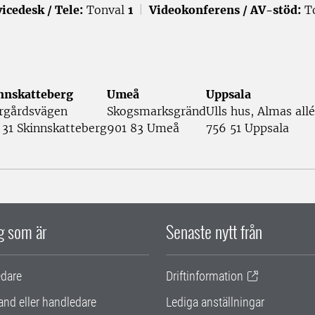
icedesk / Tele:
Tonval
1
|
Videokonferens / AV-stöd:
T
nnskatteberg
Umeå
Uppsala
rgårdsvägen
Skogsmarksgränd
Ulls hus, Almas allé
 31 Skinnskatteberg
901 83 Umeå
756 51 Uppsala
ig som är
Senaste nytt från
edare
Driftinformation
and eller handledare
Lediga anställningar