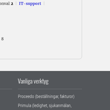
onval
2
|
IT-support
|
 8
Vanliga verktyg
Proceedo (beställningar, fakturor)
Primula (ledighet, sjukanmälan,