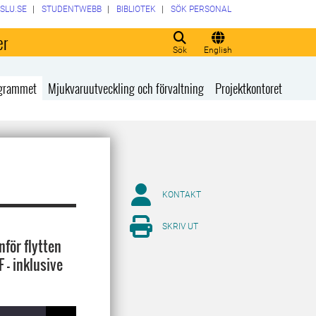
SLU.SE
STUDENTWEBB
BIBLIOTEK
SÖK PERSONAL
er
Sök
English
rogrammet
Mjukvaruutveckling och förvaltning
Projektkontoret
KONTAKT
SKRIV UT
nför flytten
 – inklusive