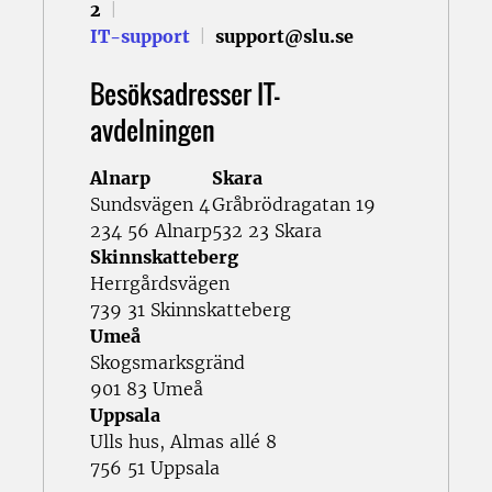
2
|
IT-support
|
support@slu.se
Besöksadresser IT-
avdelningen
Alnarp
Skara
Sundsvägen 4
Gråbrödragatan 19
234 56 Alnarp
532 23 Skara
Skinnskatteberg
Herrgårdsvägen
739 31 Skinnskatteberg
Umeå
Skogsmarksgränd
901 83 Umeå
Uppsala
Ulls hus, Almas allé 8
756 51 Uppsala