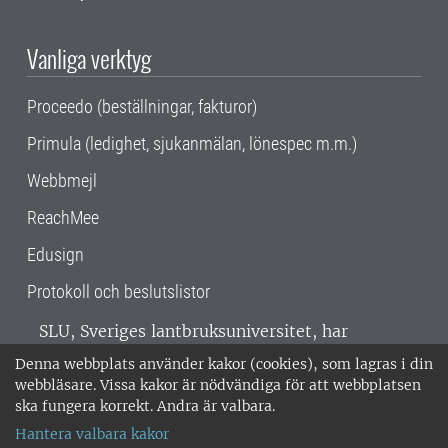
Vanliga verktyg
Proceedo (beställningar, fakturor)
Primula (ledighet, sjukanmälan, lönespec m.m.)
Webbmejl
ReachMee
Edusign
Protokoll och beslutslistor
SLU, Sveriges lantbruksuniversitet, har
verksamhet över hela Sverige. Huvudorter är
Denna webbplats använder kakor (cookies), som lagras i din
Alnarp, Uppsala och Umeå.
SLU är
webbläsare. Vissa kakor är nödvändiga för att webbplatsen
miljöcertifierat enligt ISO 14001. •
Telefon:
ska fungera korrekt. Andra är valbara.
018-67 10 00 • Org nr: 202100-2817 •
Om
Hantera valbara kakor