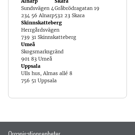
Alnarp
Skara
Sundsvägen 4
Gråbrödragatan 19
234 56 Alnarp
532 23 Skara
Skinnskatteberg
Herrgårdsvägen
739 31 Skinnskatteberg
Umeå
Skogsmarksgränd
901 83 Umeå
Uppsala
Ulls hus, Almas allé 8
756 51 Uppsala
Organisationsenheter