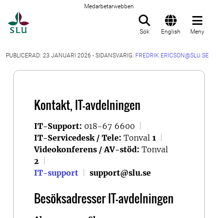
Medarbetarwebben
Till startsida
Sök
English
Meny
PUBLICERAD: 23 JANUARI 2026 - SIDANSVARIG:
FREDRIK.ERICSON@SLU.SE
Kontakt, IT-avdelningen
IT-Support:
018-67 6600
|
IT-Servicedesk / Tele:
Tonval
1
|
Videokonferens / AV-stöd:
Tonval
2
|
IT-support
|
support@slu.se
Besöksadresser IT-avdelningen