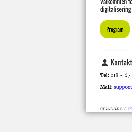
Välkommen för
digitaliserin
Program
Kontakt
Tel:
018 - 67
Mail:
suppor
SIDANSVARIG:
SUP