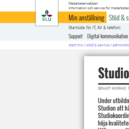
Medarbetarwebben
Information och service för medarbetar
Till startsida
Min anställning
Stöd & s
Startsida för IT, AV & telefoni
Support
Digital kommunikation
start mw
/
stöd & service
/
administra
Studio
SENAST ÄNDRAD: 1
Under utbildn
Studion att h
Studiokoordin
höja kvalitete