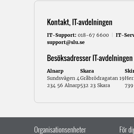
Kontakt, IT-avdelningen
IT-Support:
018-67 6600
|
IT-Serv
support@slu.se
Besöksadresser IT-avdelningen
Alnarp
Skara
Ski
Sundsvägen 4
Gråbrödragatan 19
Her
234 56 Alnarp
532 23 Skara
739
Organisationsenheter
För d