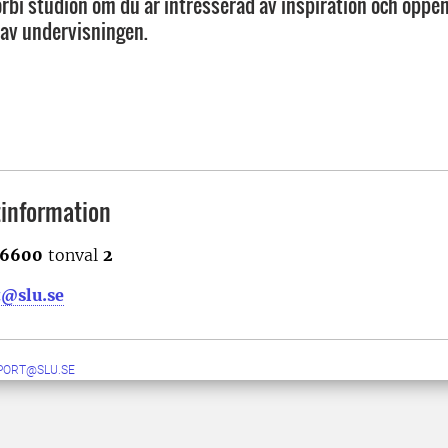
bi studion om du är intresserad av inspiration och öppen
g av undervisningen.
information
6600
tonval
2
t@slu.se
PORT@SLU.SE