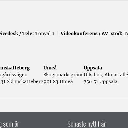
icedesk / Tele:
Tonval
1
|
Videokonferens / AV-stöd:
T
nnskatteberg
Umeå
Uppsala
rgårdsvägen
Skogsmarksgränd
Ulls hus, Almas allé
 31 Skinnskatteberg
901 83 Umeå
756 51 Uppsala
ig som är
Senaste nytt från