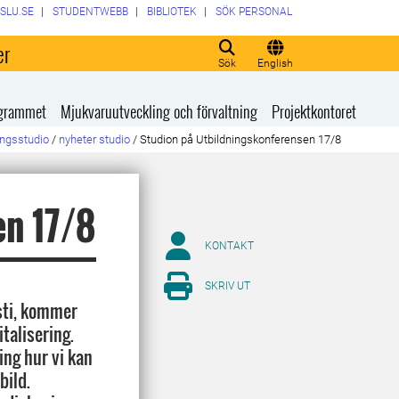
SLU.SE
STUDENTWEBB
BIBLIOTEK
SÖK PERSONAL
er
Sök
English
rogrammet
Mjukvaruutveckling och förvaltning
Projektkontoret
ingsstudio
/
nyheter studio
/
Studion på Utbildningskonferensen 17/8
en 17/8
KONTAKT
SKRIV UT
sti, kommer
talisering.
ing hur vi kan
bild.