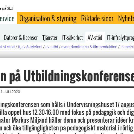
e på SLU
ervice
Organisation & styrning
Riktade sidor
Nyhet
Datorer & licenser
Tjänster
IT-säkerhet
AV-stöd
IT-infralyftp
tivt stöd
/
it, av & telefoni
/
av-stöd
/
event/konferens & filmproduktion
/
inspeln
n på Utbildningskonferens
1 JULI 2023
ingskonferensen som hålls i Undervisningshuset 17 augu
ålla öppet hus 12.30–16.00 med fokus på pedagogik och digi
ator Markus Miljand håller demo och presenterar idéer kr
n och öka tillgängligheten på pedagogiskt material i rörlig 