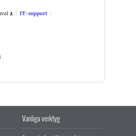
val
2
|
IT-support
|
8
Vanliga verktyg