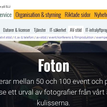
e på SLU
ervice
Organisation & styrning
Riktade sidor
Nyhet
Datorer & licenser
Tjänster
IT-säkerhet
AV-stöd
IT-infralyftp
tivt stöd
/
it, av & telefoni
/
av-stöd
/
event/konferens & filmproduktion
/
exempe
Foton
rar mellan 50 och 100 event och 
 se ett urval av fotografier från vå
kulisserna.