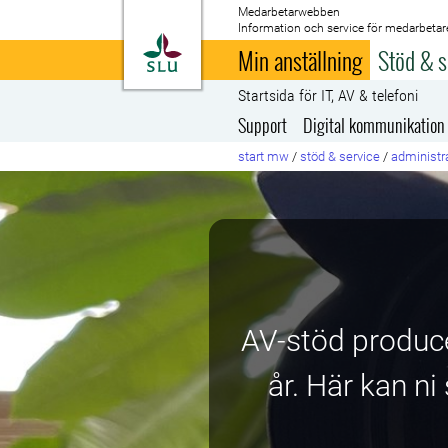
Medarbetarwebben
Information och service för medarbetar
Till startsida
Min anställning
Stöd & s
Startsida för IT, AV & telefoni
Support
Digital kommunikation
start mw
/
stöd & service
/
administra
AV-stöd produce
år. Här kan ni