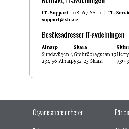
Kontakt, IT-avdelningen
IT-Support:
018-67 6600
|
IT-Servi
support@slu.se
Besöksadresser IT-avdelningen
Alnarp
Skara
Skin
Sundsvägen 4
Gråbrödragatan 19
Herr
234 56 Alnarp
532 23 Skara
739 3
Organisationsenheter
För d