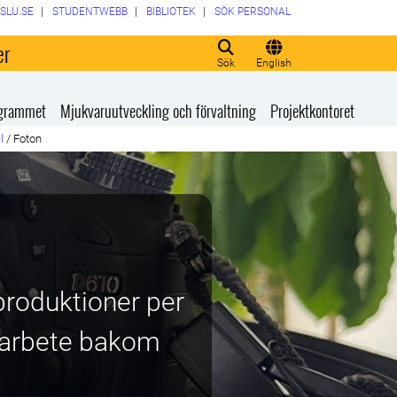
SLU.SE
STUDENTWEBB
BIBLIOTEK
SÖK PERSONAL
er
Sök
English
rogrammet
Mjukvaruutveckling och förvaltning
Projektkontoret
l
/
Foton
produktioner per
rt arbete bakom