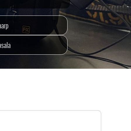
narp
sala