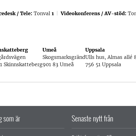
cedesk / Tele:
Tonval
1
|
Videokonferens / AV-stöd:
Ton
nskatteberg
Umeå
Uppsala
gårdsvägen
Skogsmarksgränd
Ulls hus, Almas allé 
1 Skinnskatteberg
901 83 Umeå
756 51 Uppsala
ig som är
Senaste nytt från