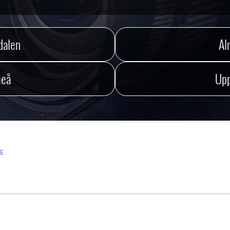
dalen
Al
eå
Upp
E