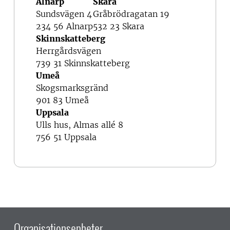
Alnarp
Skara
Sundsvägen 4
Gråbrödragatan 19
234 56 Alnarp
532 23 Skara
Skinnskatteberg
Herrgårdsvägen
739 31 Skinnskatteberg
Umeå
Skogsmarksgränd
901 83 Umeå
Uppsala
Ulls hus, Almas allé 8
756 51 Uppsala
Organisationsenheter