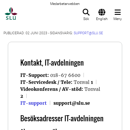
Medarbetarwebben
Till startsida
Sök
English
Meny
PUBLICERAD: 02 JUNI 2023 - SIDANSVARIG:
SUPPORT@SLU.SE
Kontakt, IT-avdelningen
IT-Support:
018-67 6600
|
IT-Servicedesk / Tele:
Tonval
1
|
Videokonferens / AV-stöd:
Tonval
2
|
IT-support
|
support@slu.se
Besöksadresser IT-avdelningen