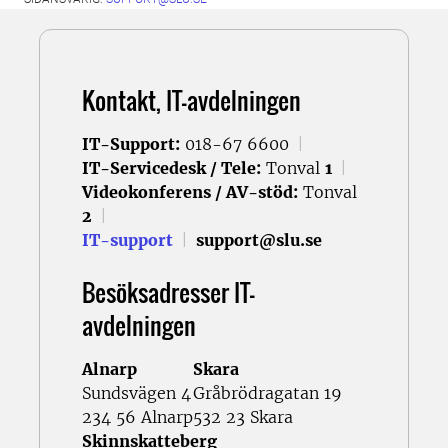
Kontakt, IT-avdelningen
IT-Support:
018-67 6600
|
IT-Servicedesk / Tele:
Tonval
1
|
Videokonferens / AV-stöd:
Tonval
2
|
IT-support
|
support@slu.se
Besöksadresser IT-
avdelningen
Alnarp
Skara
Sundsvägen 4
Gråbrödragatan 19
234 56 Alnarp
532 23 Skara
Skinnskatteberg