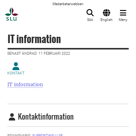
Medarbetarwebben
Till startsida
Sök
English
Meny
IT information
SENAST ÄNDRAD: 11 FEBRUARI 2022
KONTAKT
IT information
Kontaktinformation
SIDANSVARIG:
SUPPORT@SLU.SE