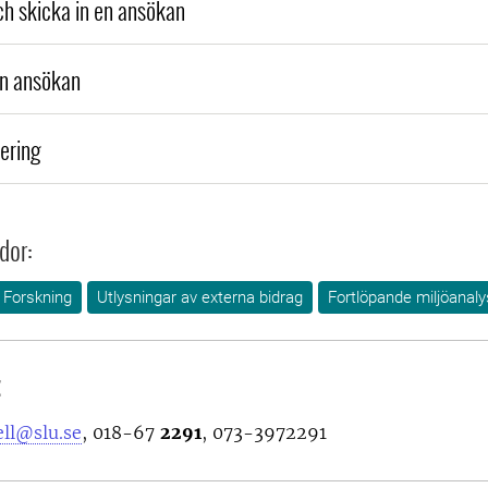
och skicka in en ansökan
in ansökan
ering
dor:
Forskning
Utlysningar av externa bidrag
Fortlöpande miljöanaly
t
ell@slu.se
, 018-67
2291
, 073-3972291