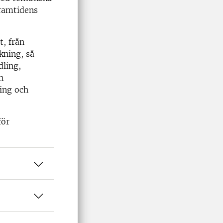
framtidens
t, från
kning, så
dling,
h
ing och
för