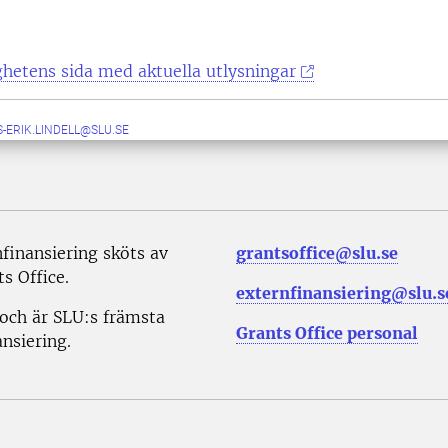
hetens sida med aktuella utlysningar
-ERIK.LINDELL@SLU.SE
inansiering sköts av
grantsoffice@slu.se
s Office.
externfinansiering@slu.s
 och är SLU:s främsta
Grants Office personal
nsiering.