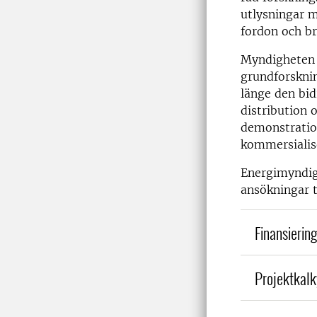
utlysningar m
fordon och br
Myndigheten b
grundforsknin
länge den bid
distribution 
demonstration
kommersialise
Energimyndigh
ansökningar t
Finansierin
Projektkalk