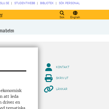
SLU.SE
STUDENTWEBB
BIBLIOTEK
SÖK PERSONAL
er
Sök
English
amarbeten
KONTAKT
SKRIV UT
LÄNKAR
, ekonomisk
n att leda
n driver en
ed tematiska