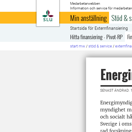
Medarbetarwebben
Information och service för medarbetar
Till startsida
Min anställning
Stöd & s
Startsida för Externfinansiering
Hitta finansiering - Pivot-RP
Fi
start mw
/
stöd & service
/
externfina
Energ
SENAST ÄNDRAD: 
Energimyndigh
myndighet med
och socialt h
Sverige i oms
rad forsknin