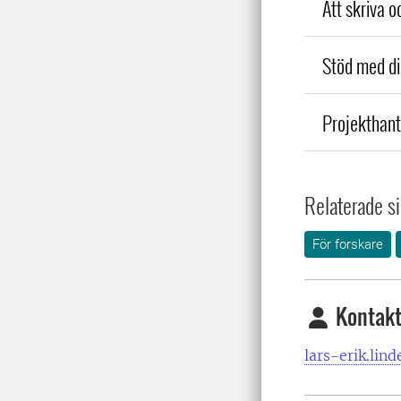
Att skriva 
Stöd med d
Projekthant
Relaterade si
För forskare
Kontak
lars-erik.lind