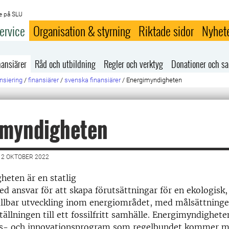
e på SLU
ervice
Organisation & styrning
Riktade sidor
Nyhet
nansiärer
Råd och utbildning
Regler och verktyg
Donationer och s
nsiering
/
finansiärer
/
svenska finansiärer
/
Energimyndigheten
imyndigheten
12 OKTOBER 2022
eten är en statlig
 ansvar för att skapa förutsättningar för en ekologisk
ållbar utveckling inom energiområdet, med målsättninge
tällningen till ett fossilfritt samhälle. Energimyndighete
gs- och innovationsprogram som regelbundet kommer m