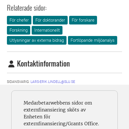
Relaterade sidor:
För chefer
För doktorander
För forskare
Forskning
Internationellt
Utlysningar av externa bidrag
Fortlöpande miljöanalys
Kontaktinformation
SIDANSVARIG:
LARS-ERIK.LINDELL@SLU.SE
Medarbetarwebbens sidor om
externfinansiering sköts av
Enheten för
externfinansiering/Grants Office.