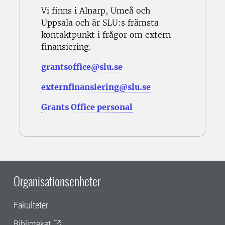
Vi finns i Alnarp, Umeå och
Uppsala och är SLU:s främsta
kontaktpunkt i frågor om extern
finansiering.
grantsoffice@slu.se
externfinansiering@slu.se
Grants Office personal
Organisationsenheter
Fakulteter
Biblioteket