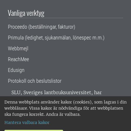
Vanliga verktyg
Proceedo (beställningar, fakturor)
Primula (ledighet, sjukanmälan, lönespec m.m.)
Webbmejl
ReachMee
Edusign
Protokoll och beslutslistor
SLU, Sveriges lantbruksuniversitet, har
verksamhet över hela Sverige. Huvudorter är
Denna webbplats använder kakor (cookies), som lagras i din
Alnarp, Uppsala och Umeå.
SLU är
webbläsare. Vissa kakor är nödvändiga för att webbplatsen
miljöcertifierat enligt ISO 14001. •
Telefon:
ska fungera korrekt. Andra är valbara.
018-67 10 00 • Org nr: 202100-2817 •
Om
Hantera valbara kakor
medarbetarwebben
•
SLU:s fakturaadress
•