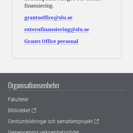
finansiering.
grantsoffice@slu.se
externfinansiering@slu.se
Grants Office personal
Organisationsenheter
Fakulteter
Biblioteket
Centrumbildningar och samarbetsprojekt
Gemensamma verksamhetsstödet