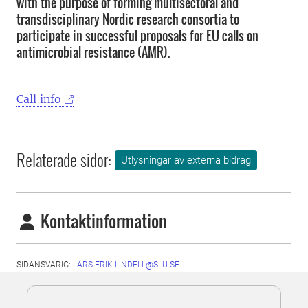
with the purpose of forming multisectoral and
transdisciplinary Nordic research consortia to
participate in successful proposals for EU calls on
antimicrobial resistance (AMR).
Call info
Relaterade sidor:
Utlysningar av externa bidrag
Kontaktinformation
SIDANSVARIG:
LARS-ERIK.LINDELL@SLU.SE