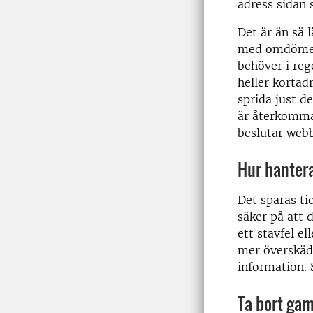
adress sidan 
Det är än så 
med omdöme. 
behöver i reg
heller kortad
sprida just d
är återkomma
beslutar web
Hur hantera
Det sparas ti
säker på att 
ett stavfel e
mer överskådl
information. 
Ta bort gam