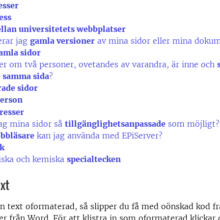
sser
ess
llan universitetets webbplatser
erar jag
gamla versioner
av mina sidor eller mina doku
amla sidor
r om två personer, ovetandes av varandra, är inne och
r samma sida
?
rade sidor
erson
resser
ag mina sidor så
tillgänglighetsanpassade
som möjligt?
bbläsare
kan jag använda med EPiServer?
ök
ska och kemiska
specialtecken
ext
d in text oformaterad, så slipper du få med oönskad kod f
er från Word. För att klistra in som oformaterad klickar d