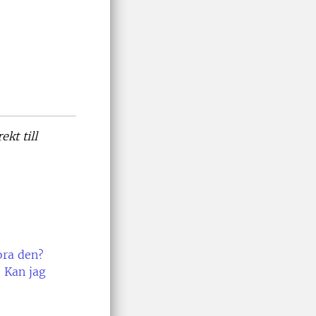
kt till
ora den?
. Kan jag