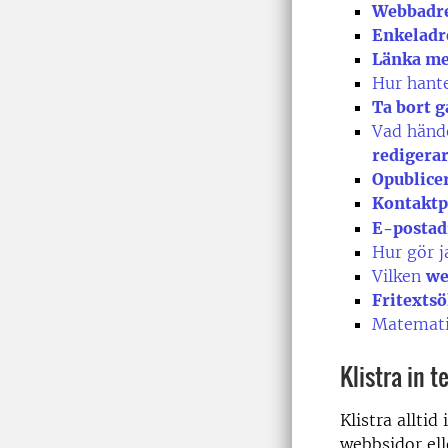
Webbadre
Enkeladr
Länka me
Hur hant
Ta bort g
Vad hände
redigera
Opublice
Kontaktp
E-postad
Hur gör j
Vilken
we
Fritexts
Matemati
Klistra in t
Klistra allti
webbsidor ell