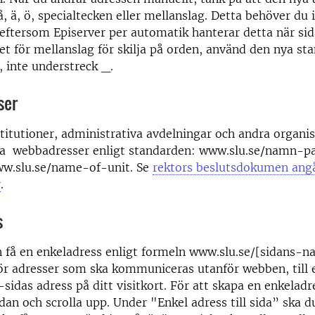
å, ä, ö, specialtecken eller mellanslag. Detta behöver du 
l, eftersom Episerver per automatik hanterar detta när si
llet för mellanslag för skilja på orden, använd den nya s
, inte understreck _.
ser
stitutioner, administrativa avdelningar och andra organi
ha webbadresser enligt standarden: www.slu.se/namn-p
ww.slu.se/name-of-unit. Se
rektors beslutsdokumen ang
r
.
s
n få en enkeladress enligt formeln www.slu.se/[sidans-n
ör adresser som ska kommuniceras utanför webben, till 
sidas adress på ditt visitkort. För att skapa en enkeladre
sidan och scrolla upp. Under "Enkel adress till sida” ska 