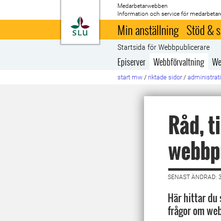
Medarbetarwebben
Information och service för medarbetar
Till startsida
Min anställning
Stöd & s
Startsida för Webbpublicerare
Episerver
Webbförvaltning
We
start mw
/
riktade sidor
/
administrati
Råd, t
webbp
SENAST ÄNDRAD: 3
Här hittar du
frågor om web