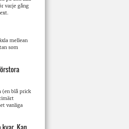
ör varje gång
ext.
växla mellean
utan som
förstora
 (en blå prick
Primärt
det vanliga
a kvar. Kan