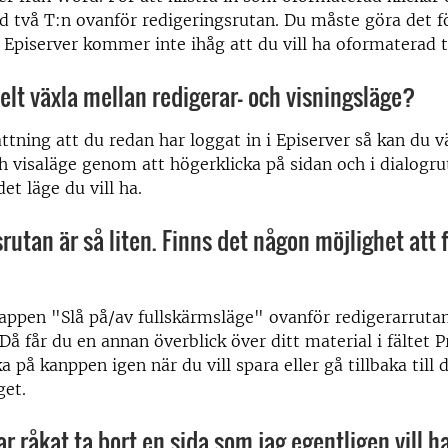
två T:n ovanför redigeringsrutan. Du måste göra det f
n, Episerver kommer inte ihåg att du vill ha oformaterad t
elt växla mellan redigerar- och visningsläge?
ttning att du redan har loggat in i Episerver så kan du 
h visaläge genom att högerklicka på sidan och i dialogr
et läge du vill ha.
rutan är så liten. Finns det någon möjlighet att 
appen "Slå på/av fullskärmsläge" ovanför redigerarrutan
 Då får du en annan överblick över ditt material i fältet 
ka på kanppen igen när du vill spara eller gå tillbaka till 
get.
ar råkat ta bort en sida som jag egentligen vill h