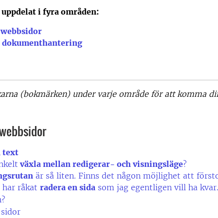
 uppdelat i fyra områden:
 webbsidor
h dokumenthantering
karna (bokmärken) under varje område för att komma dire
 webbsidor
 text
nkelt
växla mellan redigerar- och visningsläge
?
ngsrutan
är så liten. Finns det någon möjlighet att först
g har råkat
radera en sida
som jag egentligen vill ha kvar
n?
sidor