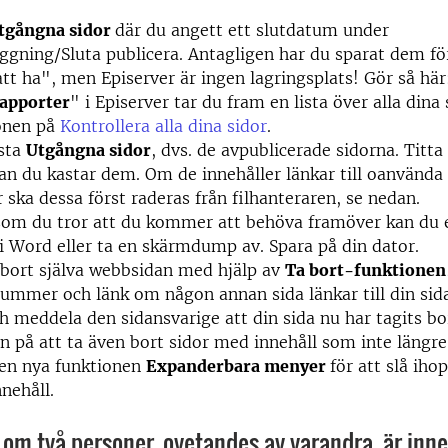
tgångna sidor
där du angett ett slutdatum under
gning/Sluta publicera. Antagligen har du sparat dem fö
att ha", men Episerver är ingen lagringsplats! Gör så här
apporter
" i Episerver tar du fram en lista över alla dina 
ionen på
Kontrollera alla dina sidor
.
ista
Utgångna sidor
, dvs. de avpublicerade sidorna. Titt
an du kastar dem. Om de innehåller länkar till oanvänd
r ska dessa först raderas från filhanteraren, se nedan.
 som du tror att du kommer att behöva framöver kan du
n i Word eller ta en skärmdump av. Spara på din dator.
bort själva webbsidan med hjälp av
Ta bort-funktionen
nummer och länk om någon annan sida länkar till din sida
h meddela den sidansvarige att din sida nu har tagits bo
n på att ta även bort sidor med innehåll som inte längre
en nya funktionen
Expanderbara menyer
för att slå iho
nnehåll.
om två personer, ovetandes av varandra, är inne