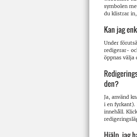
symbolen med 
du klistrar i
Kan jag enk
Under förutsä
redigerar- oc
öppnas välja d
Redigerings
den?
Ja, använd kn
i en fyrkant).
innehåll. Klic
redigeringslä
Hjälp, jag h