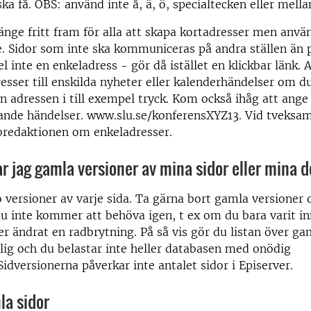
ska få. OBS: använd inte å, ä, ö, specialtecken eller mell
länge fritt fram för alla att skapa kortadresser men anv
Sidor som inte ska kommuniceras på andra ställen än
el inte en enkeladress - gör då istället en klickbar länk.
resser till enskilda nyheter eller kalenderhändelser om d
en adressen i till exempel tryck. Kom också ihåg att ange
nde händelser. www.slu.se/konferensXYZ13. Vid tveksam
bredaktionen om enkeladresser.
r jag gamla versioner av mina sidor eller mina
o versioner av varje sida. Ta gärna bort gamla versioner
du inte kommer att behöva igen, t ex om du bara varit in
ller ändrat en radbrytning. På så vis gör du listan över g
ig och du belastar inte heller databasen med onödig
Sidversionerna påverkar inte antalet sidor i Episerver.
la sidor