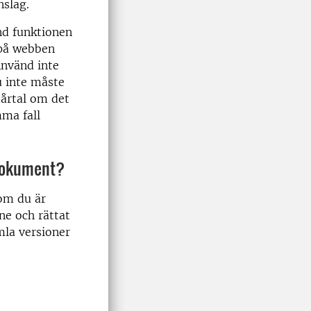
anslag.
änd funktionen
 på webben
 Använd inte
u inte måste
 årtal om det
ma fall
 dokument?
 om du är
ne och rättat
amla versioner