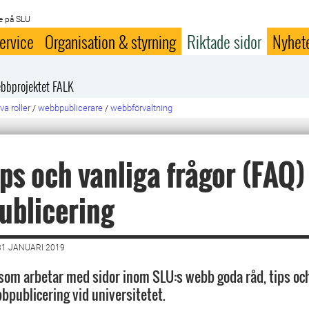
e på SLU
ervice
Organisation & styrning
Riktade sidor
Nyhet
bbprojektet FALK
va roller
/
webbpublicerare
/
webbförvaltning
ips och vanliga frågor (FAQ
ublicering
1 JANUARI 2019
 som arbetar med sidor inom SLU:s webb goda råd, tips oc
bpublicering vid universitetet.