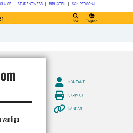
SLU.SE
STUDENTWEBB
BIBLIOTEK
SÖK PERSONAL
er
Sök
English
) om
KONTAKT
SKRIV UT
LÄNKAR
h vanliga