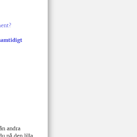
ment?
samtidigt
rån andra
u på den lilla