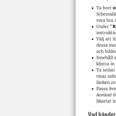
Ta bort
u
Schemaläg
vara bra 
Under "
R
instrukt
Välj att l
dessa inn
och bilde
Innehåll
klistra i
Ta sedan 
visar sid
länken oc
Passa äve
Använd d
likartat i
Vad händer 