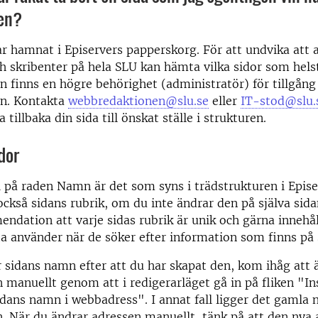
den?
har hamnat i Episervers papperskorg. För att undvika att a
h skribenter på hela SLU kan hämta vilka sidor som hels
 finns en högre behörighet (administratör) för tillgång 
n. Kontakta
webbredaktionen@slu.se
eller
IT-stod@slu.
ta tillbaka din sida till önskat ställe i strukturen.
dor
 i på raden Namn är det som syns i trädstrukturen i Epi
 också sidans rubrik, om du inte ändrar den på själva sida
ndation att varje sidas rubrik är unik och gärna innehå
a använder när de söker efter information som finns på
sidans namn efter att du har skapat den, kom ihåg att 
manuellt genom att i redigerarläget gå in på fliken "In
dans namn i webbadress". I annat fall ligger det gamla 
 När du ändrar adressen manuellt, tänk på att den nya 