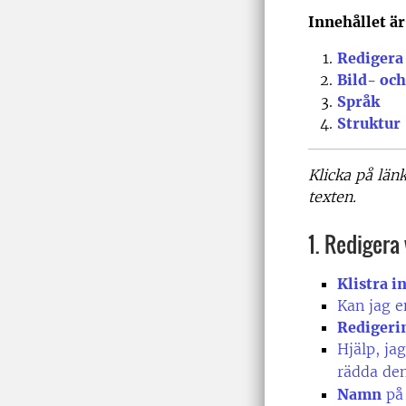
Innehållet är
Redigera
Bild- oc
Språk
Struktur
Klicka på län
texten.
1. Redigera
Klistra in
Kan jag e
Redigeri
Hjälp, ja
rädda de
Namn
på 