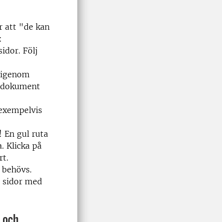
r att "de kan
:
sidor. Följ
a igenom
a dokument
 exempelvis
! En gul ruta
. Klicka på
rt.
 behövs.
p sidor med
 och