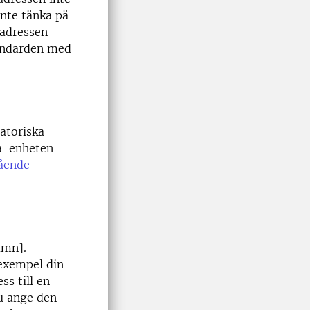
inte tänka på
dadressen
tandarden med
satoriska
a-enheten
ående
amn].
exempel din
ss till en
du ange den