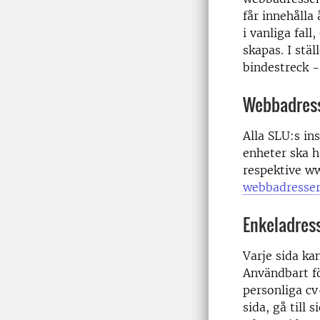
får innehålla 
i vanliga fal
skapas. I stä
bindestreck -
Webbadres
Alla SLU:s in
enheter ska 
respektive w
webbadresse
Enkeladres
Varje sida ka
Användbart f
personliga cv-
sida, gå till 