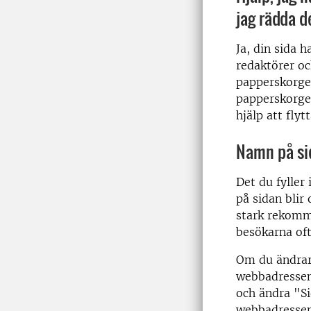
jag rädda 
Ja, din sida 
redaktörer oc
papperskorgen
papperskorge
hjälp att flyt
Namn på si
Det du fyller
på sidan blir
stark rekomme
besökarna oft
Om du ändrar 
webbadressen 
och ändra "Si
webbadressen.